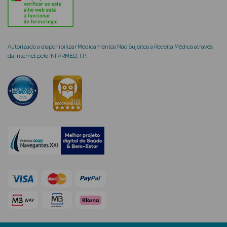
Autorizado a disponibilizar Medicamentos Não Sujeitos a Receita Médica através
mética Rosto e
da Internet pelo INFARMED, I.P.
Ver Tudo
Cosmética
Rosto
Hidratantes
Séruns Faciais
Creme de Olhos
Anti-
envelhecimento