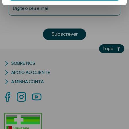
Digite o seu e-mail
Subscrever
Topo
Ver Tudo
Solares
SOBRE NÓS
APOIO AO CLIENTE
Corpo
A MINHA CONTA
Rosto
Lábios
Solares Bebé e
Criança