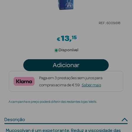
Beauty Season
Cuidados de
REF: 6009618
Cabelo
13
15
Beauty Season
€
Maquilhagem
Disponível
Beauty Season
Adicionar
Maquilhagem
Luxo
Paga em 3 prestações sem juros para
compras acima de € 59.
Saber mais
Beauty Season
Nutricosmética
A campanha e preço poderá diferir das restantes lojas Wells.
Beauty Season
Perfumes
Descrição
Beauty Season
Mucosolvan é um expetorante. Reduz a viscosidade das