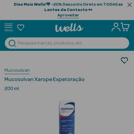
Dias Mais Wells!
💙 -20% Desconto Direto em TODAS as
Lentes de Contacto
👀
Aproveitar
MENU
portunidades
Ver Tudo
Beauty Season
Medicamentos
Tosse
Beauty Season
Mucosolvan
Expectorantes
Cabelo
Mucosolvan Xarope Expetoração
Profissional
200 ml
Beauty Season
Cosmética
Beauty Season
Cosmética
Luxo