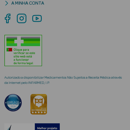
A MINHA CONTA
mética Rosto e
Ver Tudo
Cosmética
Rosto
Autorizado a disponibilizar Medicamentos Não Sujeitos a Receita Médica através
Hidratantes
da Internet pelo INFARMED, I.P.
Séruns Faciais
Creme de Olhos
Anti-
envelhecimento