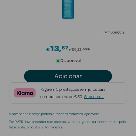
Beauty Season
Cuidados de
Cabelo
REF: 5355541
Beauty Season
Maquilhagem
13
67
Price reduced from
€
18
PVPR
23
€
Beauty Season
Disponível
Maquilhagem
Luxo
Adicionar
Beauty Season
Paga em 3 prestações sem juros para
Nutricosmética
compras acima de € 59.
Saber mais
Beauty Season
A campanha e preço poderá diferir das restantes lojas Wells.
Perfumes
Por PVPR deve entender-se o preço de venda sugerido ou recomendado pelo
fabricante, produtor ou fornecedor.
Beauty Season