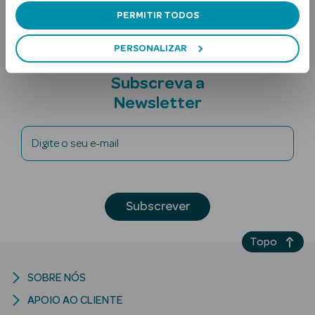
PERMITIR TODOS
PERSONALIZAR
Subscreva a
Newsletter
Ver Tudo
Digite o seu e-mail
Solares
Corpo
Subscrever
Rosto
Topo
Lábios
Solares Bebé e
SOBRE NÓS
Criança
APOIO AO CLIENTE