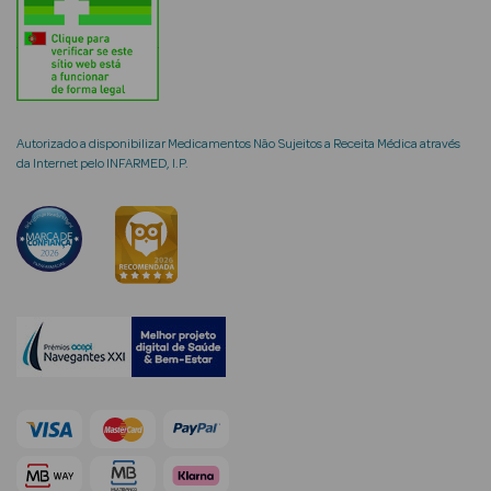
mética Rosto e
Autorizado a disponibilizar Medicamentos Não Sujeitos a Receita Médica através
da Internet pelo INFARMED, I.P.
Ver Tudo
Cosmética
Rosto
Hidratantes
Séruns Faciais
Creme de Olhos
Anti-
envelhecimento