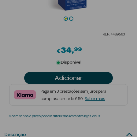
Beauty Season
Cuidados de
Cabelo
REF: 4489563
Beauty Season
Maquilhagem
34
99
€
Beauty Season
Disponível
Maquilhagem
Luxo
Adicionar
Beauty Season
Paga em 3 prestações sem juros para
Nutricosmética
compras acima de € 59.
Saber mais
Beauty Season
A campanha e preço poderá diferir das restantes lojas Wells.
Perfumes
Beauty Season
Descrição