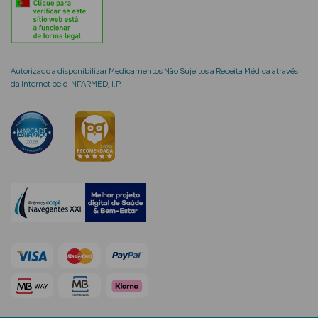
Autorizado a disponibilizar Medicamentos Não Sujeitos a Receita Médica através
mética Rosto e
da Internet pelo INFARMED, I.P.
Ver Tudo
Cosmética
Rosto
Hidratantes
Séruns Faciais
Creme de Olhos
Anti-
envelhecimento