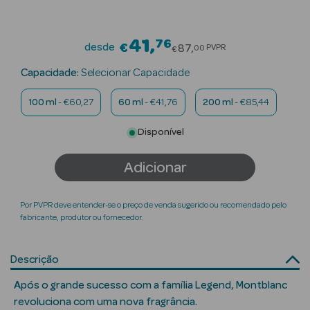
Beauty Season
Cuidados de
41
76
Price reduced fro
desde
€
87
PVPR
00
€
Cabelo
Capacidade:
Selecionar Capacidade
Beauty Season
100 ml
- €60,27
60 ml
- €41,76
200 ml
- €85,44
Maquilhagem
Disponível
Beauty Season
Maquilhagem
Adicionar
Luxo
Beauty Season
Por PVPR deve entender-se o preço de venda sugerido ou recomendado pelo
Nutricosmética
fabricante, produtor ou fornecedor.
Beauty Season
Descrição
Perfumes
Após o grande sucesso com a família Legend, Montblanc
Beauty Season
revoluciona com uma nova fragrância.