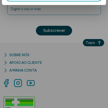
Digite o seu e-mail
Subscrever
Topo
Ver Tudo
Solares
SOBRE NÓS
Corpo
APOIO AO CLIENTE
A MINHA CONTA
Rosto
Lábios
Solares Bebé e
Criança