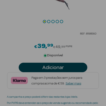
Beauty Season
Cuidados de
Cabelo
Beauty Season
REF: 8198560
Maquilhagem
39
99
Price reduced from
€
Beauty Season
49
PVPR
99
€
Maquilhagem
Disponível
Luxo
Adicionar
Beauty Season
Nutricosmética
Paga em 3 prestações sem juros para
compras acima de € 59.
Saber mais
Beauty Season
Perfumes
A campanha e preço poderá diferir das restantes lojas Wells.
Beauty Season
Por PVPR deve entender-se o preço de venda sugerido ou recomendado pelo