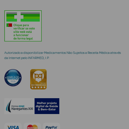
mética Rosto e
Ver Tudo
Autorizado a disponibilizar Medicamentos Não Sujeitos a Receita Médica através
da Internet pelo INFARMED, I.P.
Cosmética
Rosto
Hidratantes
Séruns Faciais
Creme de Olhos
Anti-
envelhecimento