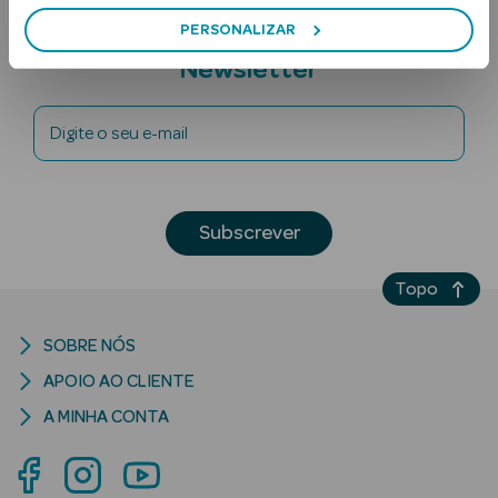
PERSONALIZAR
Subscreva a
Newsletter
Digite o seu e-mail
Ver Tudo
Subscrever
Solares
Corpo
Topo
Rosto
SOBRE NÓS
APOIO AO CLIENTE
Lábios
A MINHA CONTA
Solares Bebé e
Criança