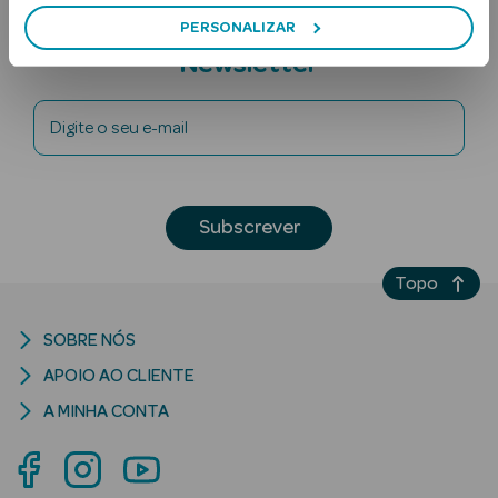
PERSONALIZAR
Subscreva a
Newsletter
Digite o seu e-mail
Ver Tudo
Subscrever
Solares
Topo
Corpo
Rosto
SOBRE NÓS
APOIO AO CLIENTE
Lábios
A MINHA CONTA
Solares Bebé e
Criança