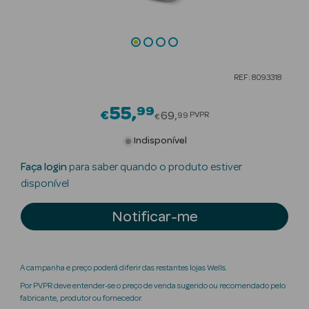
Beauty Season
Cuidados de
Cabelo
REF: 8093318
Beauty Season
Maquilhagem
55
99
Price reduced from
€
69
PVPR
99
€
Beauty Season
Indisponível
Maquilhagem
Faça login
para saber quando o produto estiver
Luxo
disponível
Beauty Season
Notificar-me
Nutricosmética
Beauty Season
Perfumes
A campanha e preço poderá diferir das restantes lojas Wells.
Por PVPR deve entender-se o preço de venda sugerido ou recomendado pelo
Beauty Season
fabricante, produtor ou fornecedor.