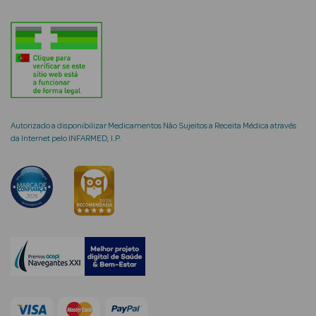
mética Rosto e
Ver Tudo
Autorizado a disponibilizar Medicamentos Não Sujeitos a Receita Médica através
da Internet pelo INFARMED, I.P.
Cosmética
Rosto
Hidratantes
Séruns Faciais
Creme de Olhos
Anti-
envelhecimento