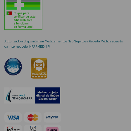
mética Rosto e
Autorizado a disponibilizar Medicamentos Não Sujeitos a Receita Médica através
da Internet pelo INFARMED, I.P.
Ver Tudo
Cosmética
Rosto
Hidratantes
Séruns Faciais
Creme de Olhos
Anti-
envelhecimento