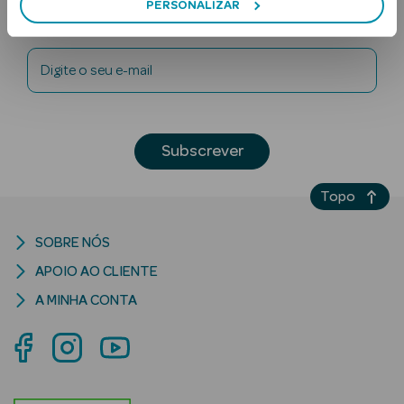
PERSONALIZAR
Newsletter
Digite o seu e-mail
Subscrever
Ver Tudo
Solares
Topo
Corpo
SOBRE NÓS
APOIO AO CLIENTE
Rosto
A MINHA CONTA
Lábios
Solares Bebé e
Criança