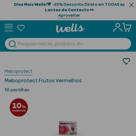
Dias Mais Wells!
💙 -20% Desconto Direto em TODAS as
Lentes de Contacto
👀
Aproveitar
MENU
portunidades
Ver Tudo
Beauty Season
Saúde
Ouvidos, Nariz e Garganta
Beauty Season
Meboprotect
Pastilhas Garganta
Cabelo
Meboprotect Frutos Vermelhos
Profissional
16 pastilhas
Beauty Season
10
Cosmética
%
SOBRE PVPR
Beauty Season
Cosmética
Luxo