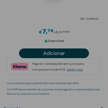
Beauty Season
Cuidados de
REF: 6308906
Cabelo
7
70
Price reduced from
Beauty Season
€
8
PVPR
56
€
Maquilhagem
Disponível
Beauty Season
Adicionar
Maquilhagem
Luxo
Paga em 3 prestações sem juros para
compras acima de € 59.
Saber mais
Beauty Season
Nutricosmética
A campanha e preço poderá diferir das restantes lojas Wells.
Beauty Season
Por PVPR deve entender-se o preço de venda sugerido ou recomendado pelo
Perfumes
fabricante, produtor ou fornecedor.
Beauty Season