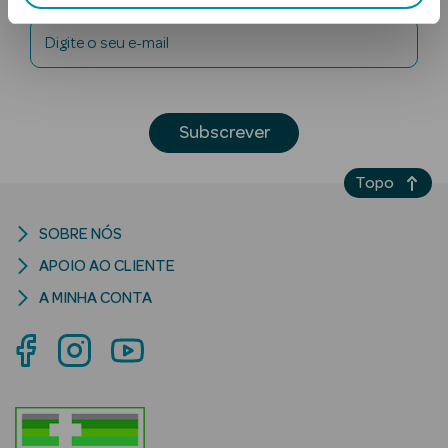
Digite o seu e-mail
Subscrever
Topo
Ver Tudo
Solares
SOBRE NÓS
Corpo
APOIO AO CLIENTE
A MINHA CONTA
Rosto
Lábios
Solares Bebé e
Criança