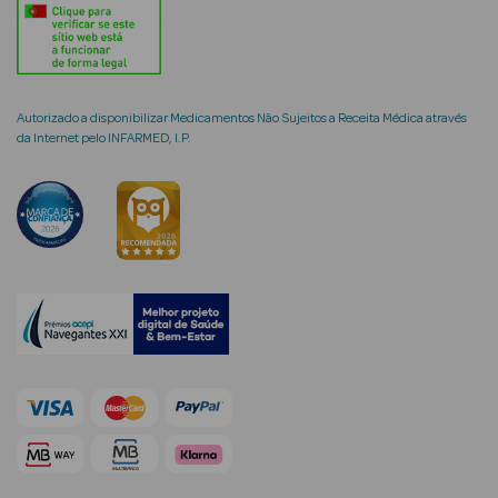
Autorizado a disponibilizar Medicamentos Não Sujeitos a Receita Médica através
mética Rosto e
da Internet pelo INFARMED, I.P.
Ver Tudo
Cosmética
Rosto
Hidratantes
Séruns Faciais
Creme de Olhos
Anti-
envelhecimento