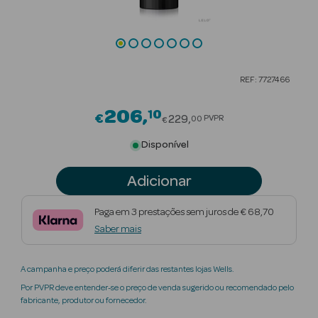
Beauty Season
Cuidados de
Cabelo
REF: 7727466
Beauty Season
Maquilhagem
206
10
Price reduced from
€
229
PVPR
00
€
Beauty Season
Disponível
Maquilhagem
Luxo
Adicionar
Beauty Season
Paga em 3 prestações sem juros de € 68,70
Nutricosmética
Saber mais
Beauty Season
A campanha e preço poderá diferir das restantes lojas Wells.
Perfumes
Por PVPR deve entender-se o preço de venda sugerido ou recomendado pelo
fabricante, produtor ou fornecedor.
Beauty Season