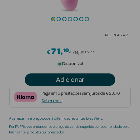
Beauty Season
Cuidados de
Cabelo
REF: 7646342
Beauty Season
Maquilhagem
71
10
Price reduced from
€
79
PVPR
00
€
Beauty Season
Disponível
Maquilhagem
Luxo
Adicionar
Beauty Season
Paga em 3 prestações sem juros de € 23,70
Nutricosmética
Saber mais
Beauty Season
A campanha e preço poderá diferir das restantes lojas Wells.
Perfumes
Por PVPR deve entender-se o preço de venda sugerido ou recomendado pelo
fabricante, produtor ou fornecedor.
Beauty Season