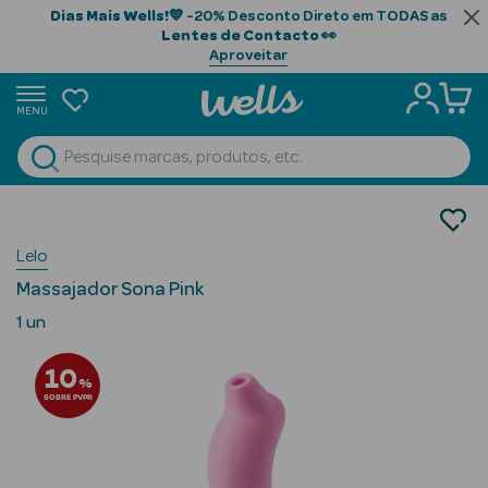
Dias Mais Wells!
💙 -20% Desconto Direto em TODAS as
Lentes de Contacto
👀
Aproveitar
MENU
portunidades
Ver Tudo
Beauty Season
Saúde
Saúde Sexual
Beauty Season
Lelo
Brinquedos Sexuais
Cabelo
Massajador Sona Pink
Profissional
1 un
Beauty Season
10
Cosmética
%
SOBRE PVPR
Beauty Season
Cosmética
Luxo