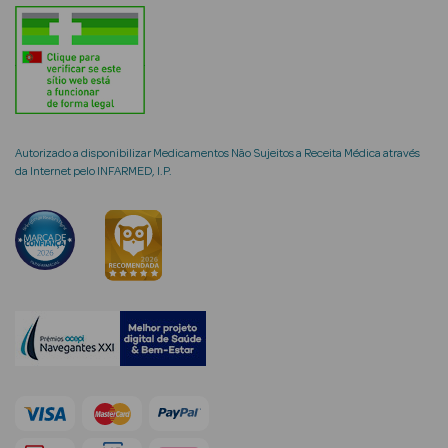
mética Rosto e
Autorizado a disponibilizar Medicamentos Não Sujeitos a Receita Médica através
da Internet pelo INFARMED, I.P.
Ver Tudo
Cosmética
Rosto
Hidratantes
Séruns Faciais
Creme de Olhos
Anti-
envelhecimento