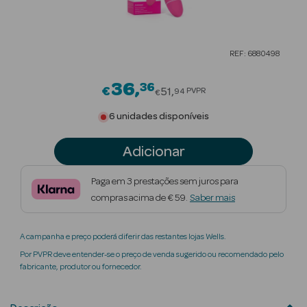
Beauty Season
Cuidados de
REF: 6880498
Cabelo
36
36
Price reduced from
Beauty Season
€
51
PVPR
94
€
Maquilhagem
6 unidades disponíveis
Beauty Season
Adicionar
Maquilhagem
Luxo
Paga em 3 prestações sem juros para
compras acima de € 59.
Saber mais
Beauty Season
Nutricosmética
A campanha e preço poderá diferir das restantes lojas Wells.
Beauty Season
Por PVPR deve entender-se o preço de venda sugerido ou recomendado pelo
Perfumes
fabricante, produtor ou fornecedor.
Beauty Season