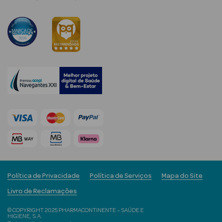
mética Rosto e
Ver Tudo
Cosmética
Rosto
Hidratantes
Séruns Faciais
Política de Privacidade
Política de Serviços
Mapa do Site
Creme de Olhos
Livro de Reclamações
Anti-
© COPYRIGHT 2025 PHARMACONTINENTE – SAÚDE E
envelhecimento
HIGIENE, S.A.