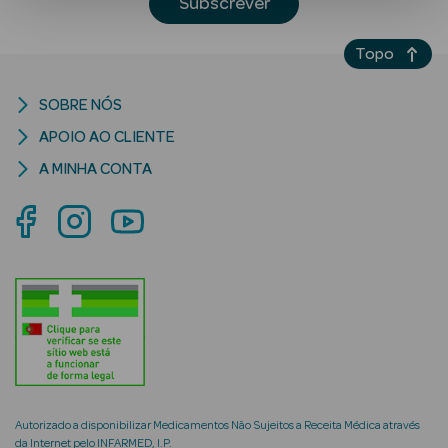
Subscrever
Topo
SOBRE NÓS
APOIO AO CLIENTE
A MINHA CONTA
Ver Tudo
Solares
Corpo
Rosto
Lábios
Solares Bebé e
Criança
Autorizado a disponibilizar Medicamentos Não Sujeitos a Receita Médica através
da Internet pelo INFARMED, I.P.