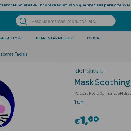
tetores Solares ☀️ Encontra aqui tudo o que precisas para o teu ver
K-BEAUTY 🌸
BEM-ESTAR MULHER
ÓTICA
scaras Faciais
Idc Institute
Mask Soothing
Máscara Rosto Calmante e Hidra
1 un
1
60
€