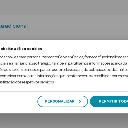
a adicional
possui propriedades calmantes e hidratantes, que d
ebsite utiliza cookies
mos cookies para personalizar conteúdo e anúncios, fornecer funcionalidades 
gana em tecido é feita com um material ultrafino 
ociais e analisar o nosso tráfego. Também partilhamos informações acerca da
 intenso ao rosto e ajudando a obter uma tez radia
ão do site com os nossos parceiros de redes sociais, de publicidade e de análise
ombinar com outras informações que lhes forneceu ou recolhidas por estes a
tilização dos respetivos serviços.
PERSONALIZAR
PERMITIR TOD