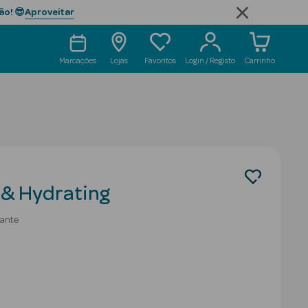
Aproveitar
ão! 😎
Marcações
Lojas
Favoritos
Login / Registo
Carrinho
 & Hydrating
tante