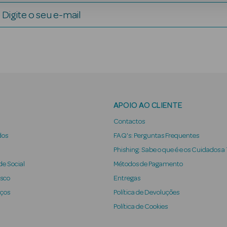
Digite o seu e-mail
APOIO AO CLIENTE
Contactos
dos
FAQ's: Perguntas Frequentes
Phishing: Sabe o que é e os Cuidados a
e Social
Métodos de Pagamento
osco
Entregas
iços
Política de Devoluções
Política de Cookies