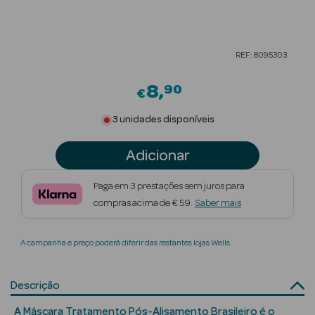
Beauty Season
Cuidados de
REF: 8095303
Cabelo
8
90
Beauty Season
€
Maquilhagem
3 unidades disponíveis
Beauty Season
Adicionar
Maquilhagem
Luxo
Paga em 3 prestações sem juros para
compras acima de € 59.
Saber mais
Beauty Season
Nutricosmética
A campanha e preço poderá diferir das restantes lojas Wells.
Beauty Season
Perfumes
Descrição
Beauty Season
A Máscara Tratamento Pós-Alisamento Brasileiro é o