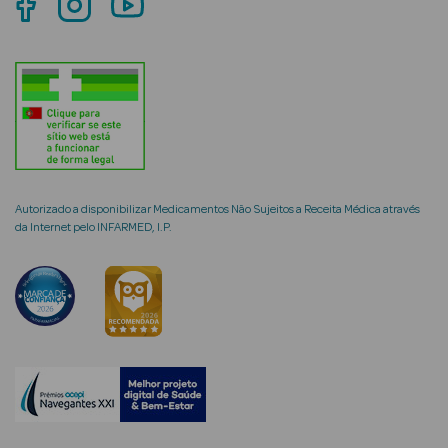
mética Rosto e
Ver Tudo
Cosmética
Autorizado a disponibilizar Medicamentos Não Sujeitos a Receita Médica através
Rosto
da Internet pelo INFARMED, I.P.
Hidratantes
Séruns Faciais
Creme de Olhos
Anti-
envelhecimento