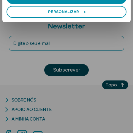
PERSONALIZAR
Subscreva a
Newsletter
Digite o seu e-mail
Ver Tudo
Solares
Subscrever
Corpo
Topo
Rosto
SOBRE NÓS
Lábios
APOIO AO CLIENTE
Solares Bebé e
A MINHA CONTA
Criança