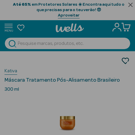
Até 65%
em Protetores Solares ☀️ Encontra aqui tudo o
que precisas para o teu verão! 😎
Aproveitar
MENU
portunidades
Ver Tudo
Beauty Season
Cabelo
Tratamento
Beauty Season
Kativa
Máscaras
Cabelo
Máscara Tratamento Pós-Alisamento Brasileiro
Profissional
300 ml
Beauty Season
Cosmética
Beauty Season
Cosmética
Luxo