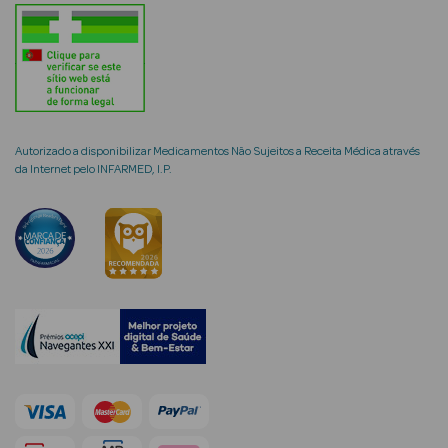
mética Rosto e
Autorizado a disponibilizar Medicamentos Não Sujeitos a Receita Médica através
da Internet pelo INFARMED, I.P.
Ver Tudo
Cosmética
Rosto
Hidratantes
Séruns Faciais
Creme de Olhos
Anti-
envelhecimento