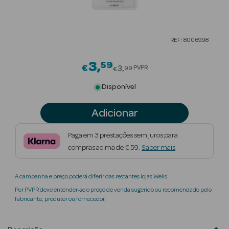
Beauty Season
Cuidados de
REF: 8006998
Cabelo
3
59
Price reduced from
Beauty Season
€
3
PVPR
99
€
Maquilhagem
Disponível
Beauty Season
Adicionar
Maquilhagem
Luxo
Paga em 3 prestações sem juros para
compras acima de € 59.
Saber mais
Beauty Season
Nutricosmética
A campanha e preço poderá diferir das restantes lojas Wells.
Beauty Season
Por PVPR deve entender-se o preço de venda sugerido ou recomendado pelo
Perfumes
fabricante, produtor ou fornecedor.
Beauty Season