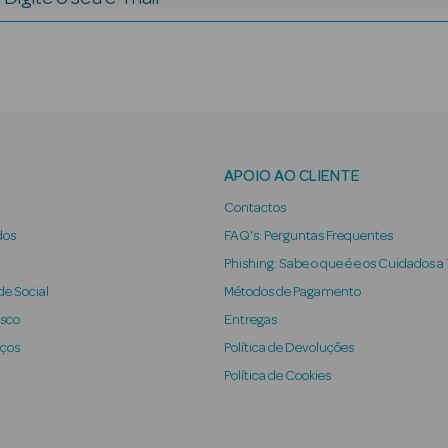
APOIO AO CLIENTE
Contactos
dos
FAQ's: Perguntas Frequentes
Phishing: Sabe o que é e os Cuidados a
e Social
Métodos de Pagamento
osco
Entregas
iços
Política de Devoluções
Política de Cookies