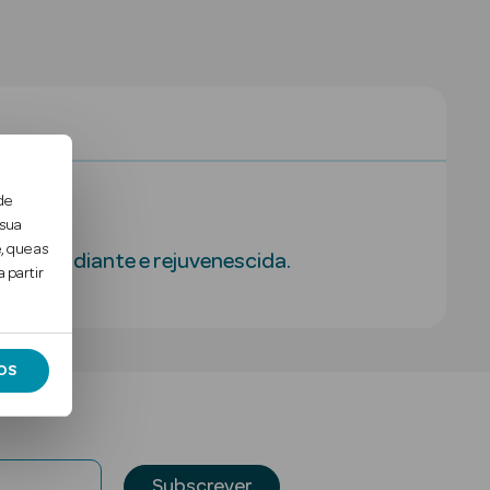
de
 pele.
 sua
, que as
 pele radiante e rejuvenescida.
 partir
OS
Subscrever