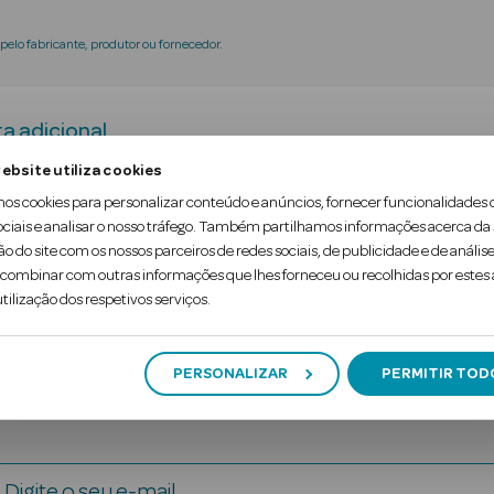
elo fabricante, produtor ou fornecedor.
a adicional
ebsite utiliza cookies
mos cookies para personalizar conteúdo e anúncios, fornecer funcionalidades 
scara facial para clarear o tom da pele e iluminar a
ociais e analisar o nosso tráfego. Também partilhamos informações acerca da
ão do site com os nossos parceiros de redes sociais, de publicidade e de análise
mplexo inovador de vegetais e flores para deixar a
ombinar com outras informações que lhes forneceu ou recolhidas por estes a
tilização dos respetivos serviços.
PERSONALIZAR
PERMITIR TOD
Digite o seu e-mail