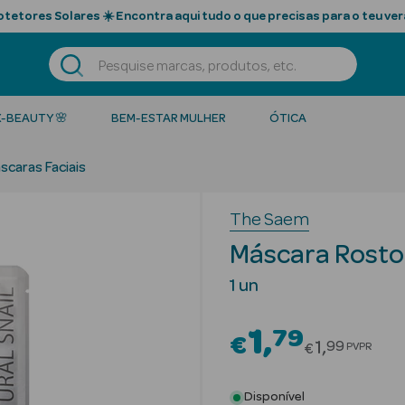
tetores Solares ☀️ Encontra aqui tudo o que precisas para o teu ver
K-BEAUTY 🌸
BEM-ESTAR MULHER
ÓTICA
scaras Faciais
The Saem
Máscara Rosto 
1 un
1
79
€
Price redu
1
99
PVPR
€
Disponível