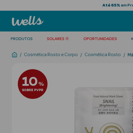
Até 65%
em Pro
PRODUTOS
SOLARES 🌞
OPORTUNIDADES
Cosmética Rosto e Corpo
Cosmética Rosto
Má
10
%
SOBRE PVPR