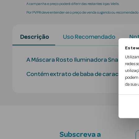
A campanha e preço poderá diferir das restantes lojas Wells.
Por PVPR deve entender-se o preço de venda sugerido ou recomendado p
Descrição
Uso Recomendado
Not
Este w
Utiliza
A Máscara Rosto Iluminadora Snail é um má
redes s
utilizaç
Contém extrato de baba de caracol e um co
podem c
da sua u
Subscreva a