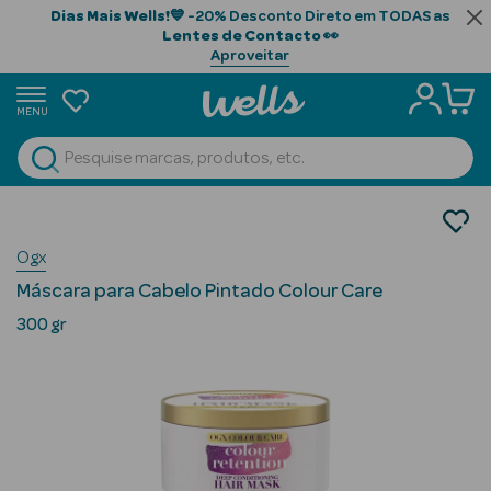
Dias Mais Wells!
💙 -20% Desconto Direto em TODAS as
Lentes de Contacto
👀
Aproveitar
MENU
portunidades
Ver Tudo
Beauty Season
Cabelo
Tratamento
Beauty Season
Ogx
Máscaras
Cabelo
Máscara para Cabelo Pintado Colour Care
Profissional
300 gr
Beauty Season
Cosmética
Beauty Season
Cosmética
Luxo