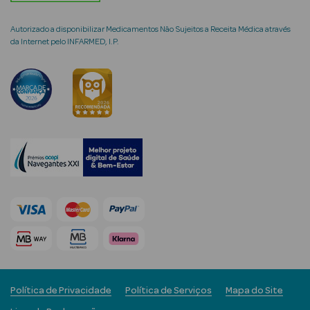
Autorizado a disponibilizar Medicamentos Não Sujeitos a Receita Médica através
da Internet pelo INFARMED, I.P.
mética Rosto e
Ver Tudo
Cosmética
Rosto
Hidratantes
Séruns Faciais
Creme de Olhos
Anti-
Política de Privacidade
Política de Serviços
Mapa do Site
envelhecimento