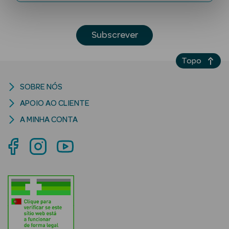
Subscrever
Topo
SOBRE NÓS
Ver Tudo
APOIO AO CLIENTE
Solares
A MINHA CONTA
Corpo
Rosto
Lábios
Solares Bebé e
Criança