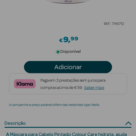
Beauty Season
Cuidados de
REF: 7745712
Cabelo
9
99
Beauty Season
€
Maquilhagem
Disponível
Beauty Season
Adicionar
Maquilhagem
Luxo
Paga em 3 prestações sem juros para
compras acima de € 59.
Saber mais
Beauty Season
Nutricosmética
A campanha e preço poderá diferir das restantes lojas Wells.
Beauty Season
Perfumes
Descrição
Beauty Season
A Máscara para Cabelo Pintado Colour Care hidrata, ajuda