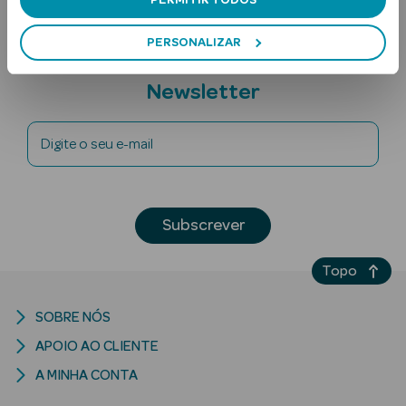
PERSONALIZAR
Subscreva a
Newsletter
Digite o seu e-mail
Ver Tudo
Solares
Subscrever
Corpo
Topo
Rosto
Lábios
SOBRE NÓS
APOIO AO CLIENTE
Solares Bebé e
A MINHA CONTA
Criança