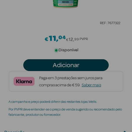
Beauty Season
Cuidados de
REF: 7677322
Cabelo
11
04
Price reduced from
Beauty Season
€
12
PVPR
99
€
Maquilhagem
Disponível
Beauty Season
Adicionar
Maquilhagem
Luxo
Paga em 3 prestações sem juros para
compras acima de € 59.
Saber mais
Beauty Season
Nutricosmética
A campanha e preço poderá diferir das restantes lojas Wells.
Beauty Season
Por PVPR deve entender-se o preço de venda sugerido ou recomendado pelo
Perfumes
fabricante, produtor ou fornecedor.
Beauty Season