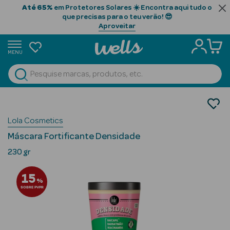
Até 65%
em Protetores Solares ☀️ Encontra aqui tudo o
que precisas para o teu verão! 😎
Aproveitar
MENU
portunidades
Ver Tudo
Beauty Season
Cabelo
Tratamento
Beauty Season
Lola Cosmetics
Máscaras
Cabelo
Máscara Fortificante Densidade
Profissional
230 gr
Beauty Season
15
Cosmética
%
SOBRE PVPR
Beauty Season
Cosmética
Luxo