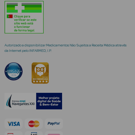
mética Rosto e
Autorizado a disponibilizar Medicamentos Não Sujeitos a Receita Médica através
da Internet pelo INFARMED, I.P.
Ver Tudo
Cosmética
Rosto
Hidratantes
Séruns Faciais
Creme de Olhos
Anti-
envelhecimento