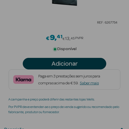
Beauty Season
Cuidados de
REF: 6267754
Cabelo
9
41
Price reduced from
Beauty Season
€
13
PVPR
45
€
Maquilhagem
Disponível
Beauty Season
Adicionar
Maquilhagem
Luxo
Paga em 3 prestações sem juros para
compras acima de € 59.
Saber mais
Beauty Season
Nutricosmética
A campanha e preço poderá diferir das restantes lojas Wells.
Beauty Season
Por PVPR deve entender-se o preço de venda sugerido ou recomendado pelo
Perfumes
fabricante, produtor ou fornecedor.
Beauty Season