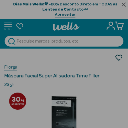
Dias Mais Wells!
💙 -20% Desconto Direto em TODAS as
Lentes de Contacto
👀
Aproveitar
MENU
portunidades
Ver Tudo
Beauty Season
Cosmética Rosto e Corpo
Cosmética Rosto
Beauty Season
Filorga
Máscaras Faciais
Cabelo
Máscara Facial Super Alisadora Time Filler
Profissional
23 gr
Beauty Season
30
Cosmética
%
SOBRE PVPR
Beauty Season
Cosmética
Luxo