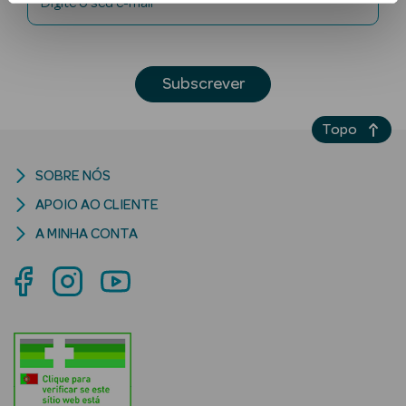
Digite o seu e-mail
Subscrever
Topo
Ver Tudo
SOBRE NÓS
Solares
APOIO AO CLIENTE
A MINHA CONTA
Corpo
Rosto
Lábios
Solares Bebé e
Criança