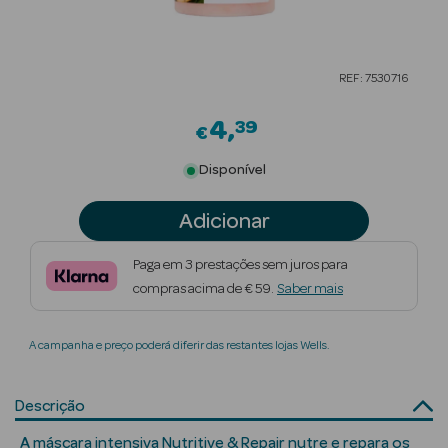
Beauty Season
Cuidados de
REF: 7530716
Cabelo
4
39
Beauty Season
€
Maquilhagem
Disponível
Beauty Season
Adicionar
Maquilhagem
Luxo
Paga em 3 prestações sem juros para
compras acima de € 59.
Saber mais
Beauty Season
Nutricosmética
A campanha e preço poderá diferir das restantes lojas Wells.
Beauty Season
Perfumes
Descrição
Beauty Season
A máscara intensiva Nutritive & Repair nutre e repara os