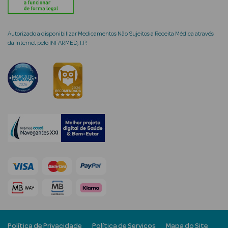
Autorizado a disponibilizar Medicamentos Não Sujeitos a Receita Médica através
da Internet pelo INFARMED, I.P.
mética Rosto e
Ver Tudo
Cosmética
Rosto
Hidratantes
Séruns Faciais
Creme de Olhos
Anti-
envelhecimento
Política de Privacidade
Política de Serviços
Mapa do Site