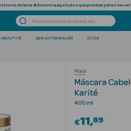
tetores Solares ☀️ Encontra aqui tudo o que precisas para o teu ver
K-BEAUTY 🌸
BEM-ESTAR MULHER
ÓTICA
Maui
Máscara Cabel
Karité
400 ml
11
69
€