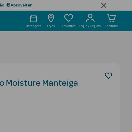
Aproveitar
ão! 😎
Marcações
Lojas
Favoritos
Login / Registo
Carrinho
o Moisture Manteiga