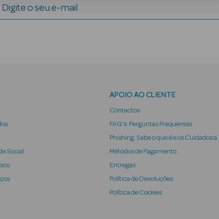
Digite o seu e-mail
APOIO AO CLIENTE
Contactos
dos
FAQ's: Perguntas Frequentes
Phishing: Sabe o que é e os Cuidados a
e Social
Métodos de Pagamento
osco
Entregas
iços
Política de Devoluções
Política de Cookies