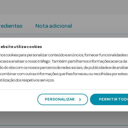
redientes
Nota adicional
rité proporciona revitalização e hidratação para c
ebsite utiliza cookies
mos cookies para personalizar conteúdo e anúncios, fornecer funcionalidades 
 Óleo de Coco e Óleo de Macadâmia que ajudam a hid
ociais e analisar o nosso tráfego. Também partilhamos informações acerca da
ão do site com os nossos parceiros de redes sociais, de publicidade e de análise
ém o Champô e Condicionador Maui Moisture Manteiga
ombinar com outras informações que lhes forneceu ou recolhidas por estes a
tilização dos respetivos serviços.
PERSONALIZAR
PERMITIR TOD