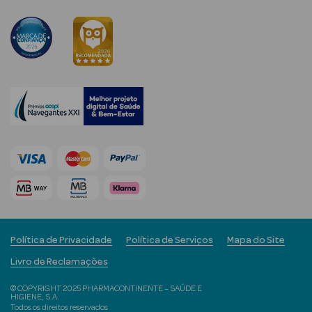
Corporais
Coffrets
Acessórios
Ver Tudo
Cosmética
Rosto Luxo
Hidratantes
Política de Privacidade
Política de Serviços
Mapa do Site
Séruns Faciais
Livro de Reclamações
© COPYRIGHT 2025 PHARMACONTINENTE – SAÚDE E
Contorno de
HIGIENE, S.A.
Todos os direitos reservados
Olhos