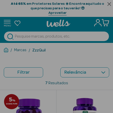
Até 65%
em Protetores Solares ☀️ Encontra aqui tudo o
que precisas para o teu verão! 😎
Aproveitar
MENU
portunidades
Ver Tudo
Beauty Season
Marcas
ZzzQuil
Beauty Season
Cabelo
Profissional
Filtrar
Beauty Season
7
Resultados
Cosmética
5
Beauty Season
%
SOBRE PVPR
Cosmética
Luxo