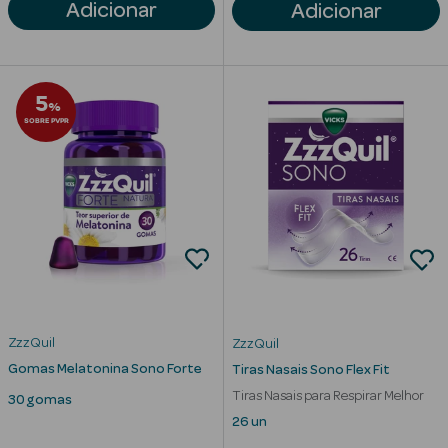
Solares
Adicionar
Adicionar
5
%
SOBRE PVPR
a Pesada
ZzzQuil
ZzzQuil
Gomas Melatonina Sono Forte
Tiras Nasais Sono Flex Fit
Tiras Nasais para Respirar Melhor
30 gomas
26 un