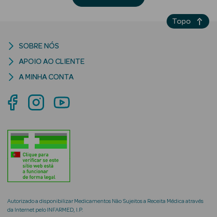
Desodorizantes
Topo
Esfoliantes
Corporais
SOBRE NÓS
Cicatrizantes
APOIO AO CLIENTE
Depilatórios
A MINHA CONTA
Estrias
Bronzeadores
Cuidados de
Mãos
Cuidados de
Pés
Autorizado a disponibilizar Medicamentos Não Sujeitos a Receita Médica através
Massajadores
da Internet pelo INFARMED, I.P.