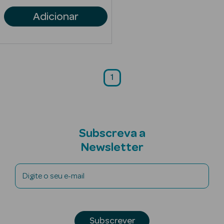
Acessórios
Adicionar
Ver Tudo
1
Cosmética
Corpo
Hidratantes
Subscreva a
Banho
Newsletter
Protetores
Digite o seu e-mail
Solares
Refirmantes
Subscrever