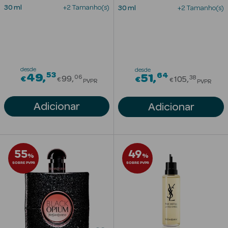
Solares
30 ml
+2 Tamanho(s)
30 ml
+2 Tamanho(s)
desde
desde
53
Price reduced from
64
49
Price redu
51
06
38
€
99
€
105
€
€
PVPR
PVPR
Adicionar
Adicionar
a Pesada
55
49
%
%
SOBRE PVPR
SOBRE PVPR