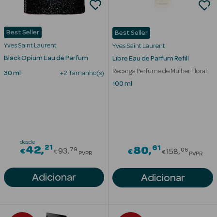
Best Seller
Best Seller
Yves Saint Laurent
Yves Saint Laurent
Black Opium Eau de Parfum
Libre Eau de Parfum Refill
Recarga Perfume de Mulher Floral
30 ml
+2 Tamanho(s)
100 ml
Ver Tudo
Solares
Corpo
desde
Rosto
21
Price reduced from
61
42
Price redu
80
79
06
€
93
€
158
€
€
PVPR
PVPR
Lábios
Adicionar
Adicionar
Solares Bebé e
Criança