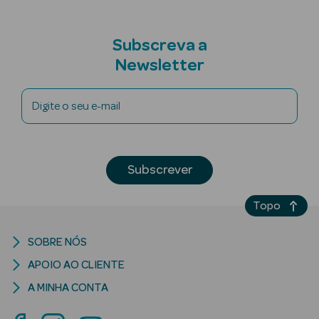
Subscreva a
nte
Newsletter
Ver Tudo
Digite o seu e-mail
Estética
Vouchers
Oferta Estética
Subscrever
Topo
SOBRE NÓS
eleza - Beauty
APOIO AO CLIENTE
A MINHA CONTA