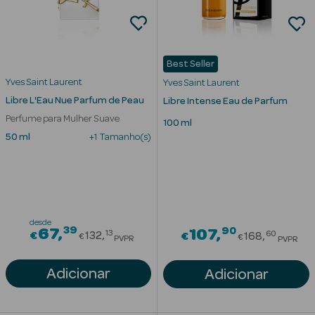
Desodorizantes
Esfoliantes
Corporais
Best Seller
Cicatrizantes
Yves Saint Laurent
Yves Saint Laurent
Libre L'Eau Nue Parfum de Peau
Libre Intense Eau de Parfum
Depilatórios
Perfume para Mulher Suave
100 ml
50 ml
+1 Tamanho(s)
Estrias
Bronzeadores
Cuidados de
Mãos
desde
39
Price reduced from
90
67
Price red
107
13
60
€
132
€
168
€
€
PVPR
PVPR
Cuidados de
Adicionar
Adicionar
Pés
Massajadores