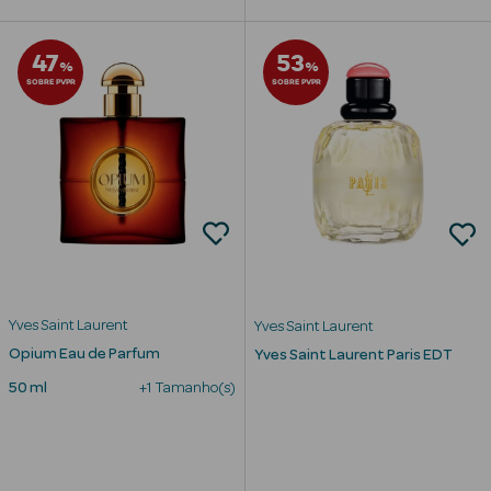
Solares de
Corpo
47
53
%
%
SOBRE PVPR
SOBRE PVPR
Protetores
Solares Infantis
After Sun
Bronzeadores
Autobronzeadores
Protetores
Yves Saint Laurent
Yves Saint Laurent
Solares Cabelo
Opium Eau de Parfum
Yves Saint Laurent Paris EDT
Protetores
50 ml
+1 Tamanho(s)
Solares para
Lábios
Protetores