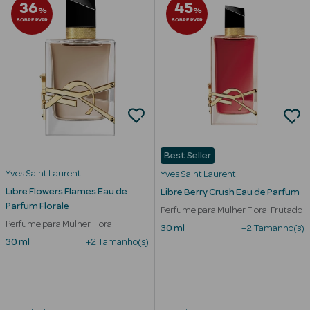
36
45
%
%
SOBRE PVPR
SOBRE PVPR
mética Rosto e
Ver Tudo
Cosmética
Best Seller
Rosto
Yves Saint Laurent
Yves Saint Laurent
Hidratantes
Libre Flowers Flames Eau de
Libre Berry Crush Eau de Parfum
Parfum Florale
Perfume para Mulher Floral Frutado
Séruns Faciais
Perfume para Mulher Floral
30 ml
+2 Tamanho(s)
30 ml
+2 Tamanho(s)
Creme de Olhos
Anti-
envelhecimento