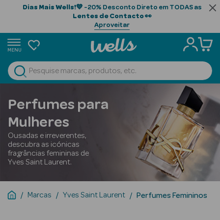
Dias Mais Wells!
💙 -20% Desconto Direto em TODAS as
Lentes de Contacto
👀
Aproveitar
MENU
portunidades
Ver Tudo
Beauty Season
Perfumes para
Beauty Season
Mulheres
Cabelo
Ousadas e irreverentes,
Profissional
descubra as icónicas
fragrâncias femininas de
Beauty Season
Yves Saint Laurent.
Cosmética
Beauty Season
Marcas
Yves Saint Laurent
Perfumes Femininos
Cosmética
Luxo