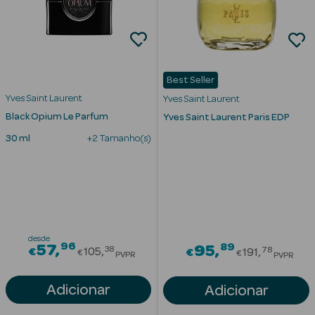
Cuidados de
Mãos
Coffrets
Best Seller
Yves Saint Laurent
Yves Saint Laurent
Black Opium Le Parfum
Yves Saint Laurent Paris EDP
30 ml
+2 Tamanho(s)
Ver Tudo
Protetores
Solares
Protetores
desde
96
Price reduced from
89
57
Price redu
95
38
78
€
105
€
191
€
€
PVPR
PVPR
Solares de
Rosto
Adicionar
Adicionar
Protetores