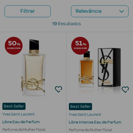
Beauty Season
Filtrar
Cuidados de
19
Resultados
Cabelo
Beauty Season
50
51
%
%
Maquilhagem
SOBRE PVPR
SOBRE PVPR
Beauty Season
Maquilhagem
Luxo
Beauty Season
Nutricosmética
Best Seller
Best Seller
Beauty Season
Perfumes
Yves Saint Laurent
Yves Saint Laurent
Libre Eau de Parfum
Libre Intense Eau de Parfum
Beauty Season
Perfume de Mulher Floral
Perfume de Mulher Floral