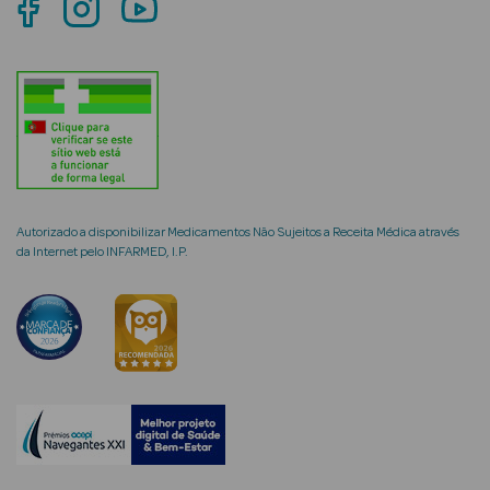
Autorizado a disponibilizar Medicamentos Não Sujeitos a Receita Médica através
da Internet pelo INFARMED, I.P.
erfumes
Ver Tudo
Perfumes