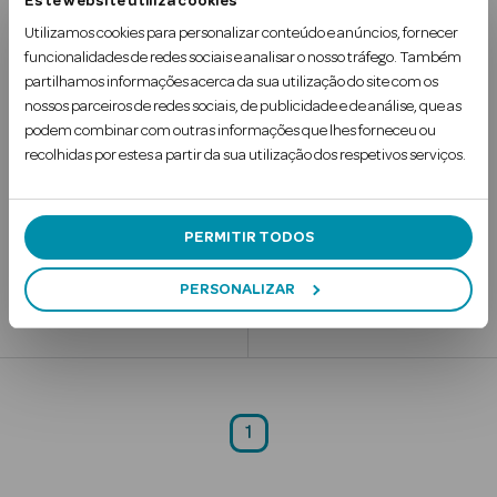
Este website utiliza cookies
Fraldas Eco & Pure T2
Fraldas Eco & Pure T3
Utilizamos cookies para personalizar conteúdo e anúncios, fornecer
funcionalidades de redes sociais e analisar o nosso tráfego. Também
38 un
33 un
partilhamos informações acerca da sua utilização do site com os
nossos parceiros de redes sociais, de publicidade e de análise, que as
podem combinar com outras informações que lhes forneceu ou
recolhidas por estes a partir da sua utilização dos respetivos serviços.
Ver Tudo
99
99
5
5
€
Solares
€
PERMITIR TODOS
Corpo
PERSONALIZAR
Adicionar
Adicionar
Rosto
Lábios
1
Solares Bebé e
Criança