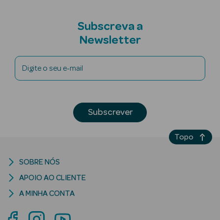
Subscreva a
Newsletter
mética Rosto e
Digite o seu e-mail
Ver Tudo
Cosmética
Subscrever
Rosto
Hidratantes
Topo
Séruns Faciais
SOBRE NÓS
APOIO AO CLIENTE
Creme de Olhos
A MINHA CONTA
Anti-
envelhecimento