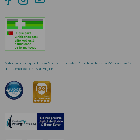
Limpeza Facial
Desmaquilhantes
Água Micelar
Solares
Autorizado a disponibilizar Medicamentos Não Sujeitos a Receita Médica através
Máscaras
da Internet pelo INFARMED, I.P.
Faciais
Água Termal
Esfoliantes
Lábios
Coffrets