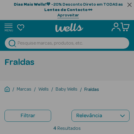
Dias Mais Wells!
💙 -20% Desconto Direto em TODAS as
Lentes de Contacto
👀
Aproveitar
MENU
portunidades
Ver Tudo
Beauty Season
Fraldas
Beauty Season
Cabelo
Profissional
Marcas
Wells
Baby Wells
Fraldas
Beauty Season
Cosmética
Filtrar
Beauty Season
Cosmética
4
Resultados
Luxo