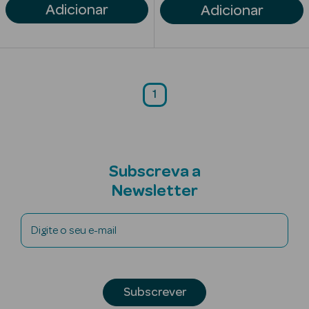
Adicionar
Adicionar
Limpeza Facial
Desmaquilhantes
Água Micelar
1
Solares
Máscaras
Faciais
Subscreva a
Newsletter
Água Termal
Esfoliantes
Digite o seu e-mail
Lábios
Coffrets
Subscrever