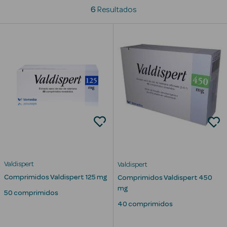
6
Resultados
Beauty Season
Cuidados de
Cabelo
Beauty Season
Maquilhagem
Beauty Season
Maquilhagem
Luxo
Beauty Season
Nutricosmética
Valdispert
Valdispert
Comprimidos Valdispert 125 mg
Comprimidos Valdispert 450
Beauty Season
mg
50 comprimidos
Perfumes
40 comprimidos
Beauty Season