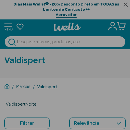
Dias Mais Wells!
💙 -20% Desconto Direto em TODAS as
Lentes de Contacto
👀
Aproveitar
MENU
portunidades
Ver Tudo
Beauty Season
Valdispert
Beauty Season
Cabelo
Profissional
Marcas
Valdispert
Beauty Season
Cosmética
ValdispertNoite
Beauty Season
Cosmética
Filtrar
Luxo