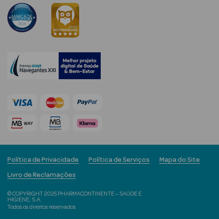
Desodorizantes
Esfoliantes
Corporais
Cicatrizantes
Depilatórios
Estrias
Bronzeadores
Cuidados de
Mãos
Política de Privacidade
Política de Serviços
Mapa do Site
Livro de Reclamações
Cuidados de
Pés
© COPYRIGHT 2025 PHARMACONTINENTE – SAÚDE E
HIGIENE, S.A.
Todos os direitos reservados
Massajadores