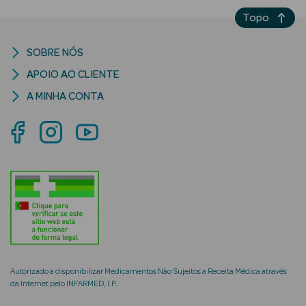
Acessórios
Topo
SOBRE NÓS
APOIO AO CLIENTE
A MINHA CONTA
Ver Tudo
Cosmética
Corpo
Hidratantes
Banho
Protetores
Solares
Autorizado a disponibilizar Medicamentos Não Sujeitos a Receita Médica através
Refirmantes
da Internet pelo INFARMED, I.P.