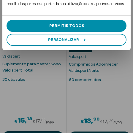
recolhidas por estes a partir da sua utilização dos respetivos serviços.
PERMITIR TODOS
mética Rosto e
PERSONALIZAR
Best Seller
Ver Tudo
Valdispert
Valdispert
Cosmética
Suplemento para Manter Sono
Comprimidos Adormecer
Rosto
Valdispert Total
ValdispertNoite
30 cápsulas
60 comprimidos
Hidratantes
Séruns Faciais
Creme de Olhos
18
Price reduced from
90
15
Price red
13
86
37
Anti-
€
17
€
17
€
€
PVPR
PVPR
envelhecimento