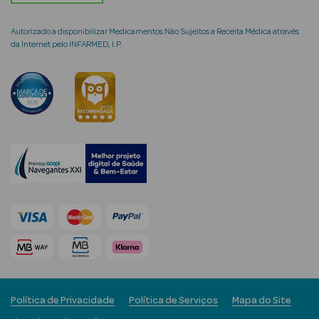
Autorizado a disponibilizar Medicamentos Não Sujeitos a Receita Médica através
da Internet pelo INFARMED, I.P.
mética Rosto e
Ver Tudo
Cosmética
Rosto
Hidratantes
Séruns Faciais
Creme de Olhos
Anti-
Política de Privacidade
Política de Serviços
Mapa do Site
envelhecimento