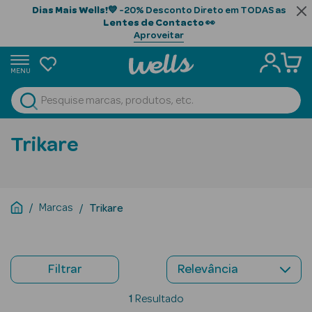
Dias Mais Wells!
💙 -20% Desconto Direto em TODAS as
Lentes de Contacto
👀
Aproveitar
MENU
portunidades
Ver Tudo
Beauty Season
Trikare
Beauty Season
Cabelo
Profissional
Marcas
Trikare
Beauty Season
Cosmética
Filtrar
Beauty Season
Cosmética
1
Resultado
Luxo