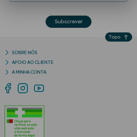
Subscrever
Topo
SOBRE NÓS
Ver Tudo
APOIO AO CLIENTE
Solares
A MINHA CONTA
Corpo
Rosto
Lábios
Solares Bebé e
Criança