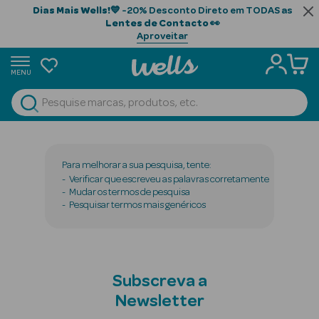
Dias Mais Wells!
💙 -20% Desconto Direto em TODAS as
Lentes de Contacto
👀
Aproveitar
MENU
portunidades
Ver Tudo
Beauty Season
Beauty Season
Para melhorar a sua pesquisa, tente:
Cabelo
Verificar que escreveu as palavras corretamente
Mudar os termos de pesquisa
Profissional
Pesquisar termos mais genéricos
Beauty Season
Cosmética
Beauty Season
Subscreva a
Cosmética
Newsletter
Luxo