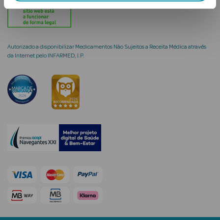
Solares
Autorizado a disponibilizar Medicamentos Não Sujeitos a Receita Médica através
da Internet pelo INFARMED, I.P.
a Pesada