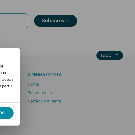
Subscrever
Topo
de
 sua
A MINHA CONTA
, que as
Conta
 partir
Encomendas
 Ter
Cartão Continente
OS