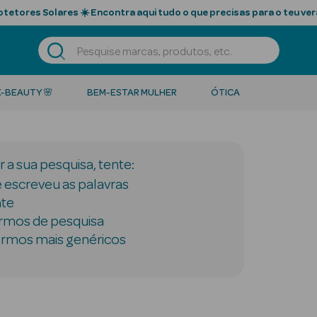
tetores Solares ☀️ Encontra aqui tudo o que precisas para o teu ver
K-BEAUTY 🌸
BEM-ESTAR MULHER
ÓTICA
 a sua pesquisa, tente:
e escreveu as palavras
te
rmos de pesquisa
ermos mais genéricos