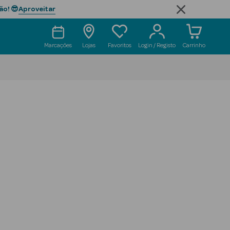
Aproveitar
ão! 😎
Marcações
Lojas
Favoritos
Login / Registo
Carrinho