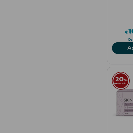
1
€
De
A
20
%
PROMOÇÃO