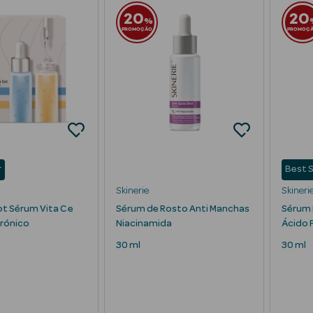
20
20
%
PROMOÇÃO
PROMOÇ
r
Best S
Skinerie
Skineri
ot Sérum Vita C e
Sérum de Rosto Anti Manchas
Sérum 
urónico
Niacinamida
Ácido F
30 ml
30 ml