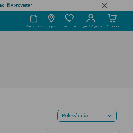
Aproveitar
ão! 😎
Marcações
Lojas
Favoritos
Login / Registo
Carrinho