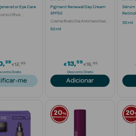
generator Eye Care
Pigment Renewal Day Cream
Sérum 
SPF50
Retino
orno Olhos
e 5
Creme Rosto Dia Antimanchas e
30 ml
Rugas
50 ml
39
59
Price reduced from
Price reduced f
0
13
99
99
12
€
16
€
€
sconto Direto
Desconto Direto
ificar-me
Adicionar
20
20
%
PROMOÇÃO
PROMOÇ