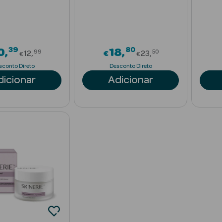
39
80
Price reduced from
Price reduced f
0
18
99
50
12
€
23
€
€
sconto Direto
Desconto Direto
dicionar
Adicionar