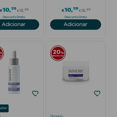
39
39
rom
Price reduced from
Price reduced
10
10
99
99
€
12
€
12
€
€
Desconto Direto
Desconto Direto
Adicionar
Adicionar
20
%
%
ÃO
PROMOÇÃO
eller
e
Skinerie