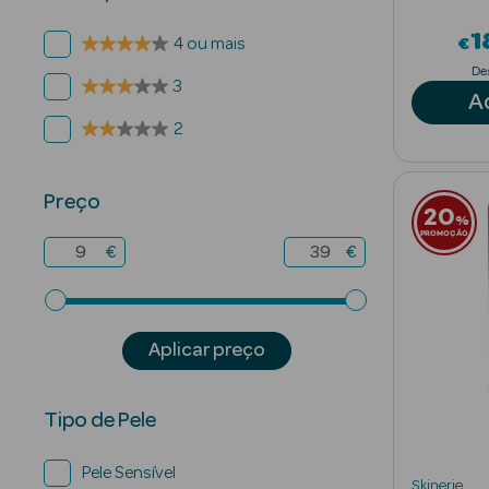
1
€
4 ou mais
De
3
A
2
Preço
20
%
PROMOÇÃO
€
€
Aplicar preço
Tipo de Pele
Pele Sensível
Skinerie