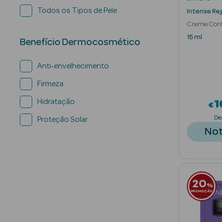
Todos os Tipos de Pele
Intense Re
Creme Cont
Tetrapeptid
15 ml
Benefício Dermocosmético
Anti-envelhecimento
Firmeza
Hidratação
1
€
De
Proteção Solar
Not
20
%
PROMOÇÃO