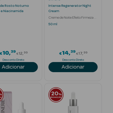
de Rosto Noturno
Intense Regenerator Night
l e Niacinamida
Cream
Creme de Noite Efeito Firmeza e
Luminosidade
50 ml
39
39
rom
Price reduced from
Price reduced
10
14
99
99
€
12
€
17
€
€
Desconto Direto
Desconto Direto
Adicionar
Adicionar
20
%
%
ÃO
PROMOÇÃO