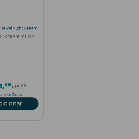
enewal Night Cream
o Noite Antimanchas
59
Price reduced from
3
99
16
€
sconto Direto
dicionar