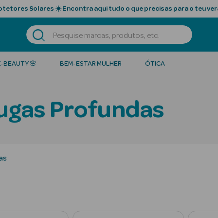
tetores Solares ☀️ Encontra aqui tudo o que precisas para o teu ver
K-BEAUTY 🌸
BEM-ESTAR MULHER
ÓTICA
ugas Profundas
as