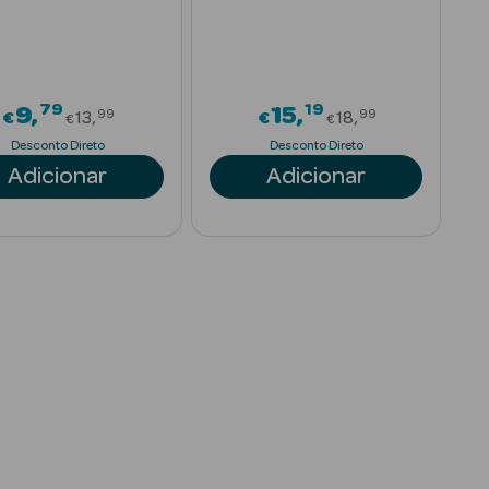
79
19
rom
Price reduced from
Price reduced
9
15
99
99
€
13
€
18
€
€
Desconto Direto
Desconto Direto
Adicionar
Adicionar