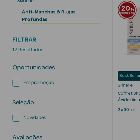
Skinerie
20
%
Anti-Manchas & Rugas
PROMOÇÃO
Profundas
FILTRAR
17 Resultados
Oportunidades
Best Selle
Em promoção
Skinerie
Coffret Sh
Ácido Hial
Seleção
2 x 30 ml
Novidades
Avaliações