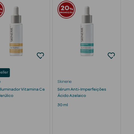
20
%
%
ÃO
PROMOÇÃO
eller
e
Skinerie
Iluminador Vitamina C e
Sérum Anti-Imperfeições
erúlico
Ácido Azelaico
30 ml