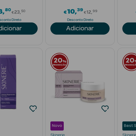
80
39
Price reduced from
Price reduced f
8
10
50
99
23
€
12
€
€
sconto Direto
Desconto Direto
dicionar
Adicionar
20
20
%
PROMOÇÃO
PROMOÇ
Novo
Best S
Skinerie
Skineri