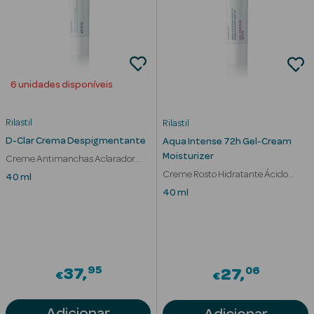
Corporais
Coffrets
Acessórios
6 unidades disponíveis
Rilastil
Rilastil
D-Clar Crema Despigmentante
Aqua Intense 72h Gel-Cream
Moisturizer
Creme Antimanchas Aclarador
Ver Tudo
Uniformizante
Creme Rosto Hidratante Ácido
40 ml
Cosmética
Hialurónico
40 ml
Rosto Luxo
Hidratantes
Séruns Faciais
95
06
37
27
€
€
Contorno de
Adicionar
Adicionar
Olhos