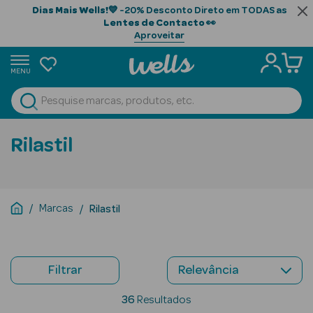
Dias Mais Wells!
💙 -20% Desconto Direto em TODAS as
Lentes de Contacto
👀
Aproveitar
MENU
portunidades
Ver Tudo
Beauty Season
Rilastil
Beauty Season
Cabelo
Profissional
Marcas
Rilastil
Beauty Season
Cosmética
Filtrar
Beauty Season
Cosmética
36
Resultados
Luxo