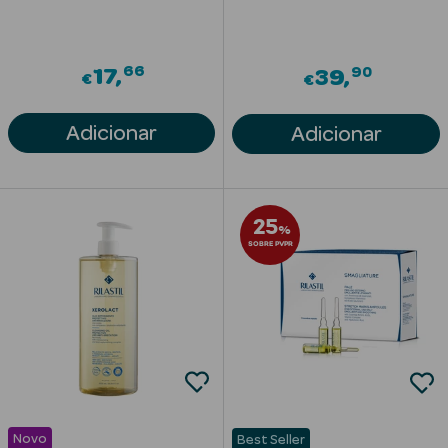
Acessórios
66
90
17
39
€
€
Adicionar
Adicionar
Ver Tudo
Cosmética
Corpo
25
%
Hidratantes
SOBRE PVPR
Banho
Protetores
Solares
Refirmantes
Novo
Best Seller