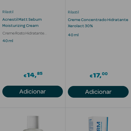
Cuidados de
Rilastil
Rilastil
Mãos
Acnestil Matt Sebum
Creme Concentrado Hidratante
Moisturizing Cream
Xerolact 30%
Coffrets
Creme Rosto Hidratante
40 ml
Seborregulador
40 ml
Ver Tudo
85
00
14
17
€
€
Protetores
Solares
Adicionar
Adicionar
Protetores
Solares de
Rosto
Protetores