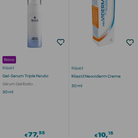
Novo
Rilastil
Rilastil
Gel-Serum Triple Ferulic
Rilastil Neoviderm Creme
Sérum Gel Rosto
30 ml
Antienvelhecimento Iluminador
30 ml
erfumes
Ver Tudo
Perfumes
55
15
77
10
€
€