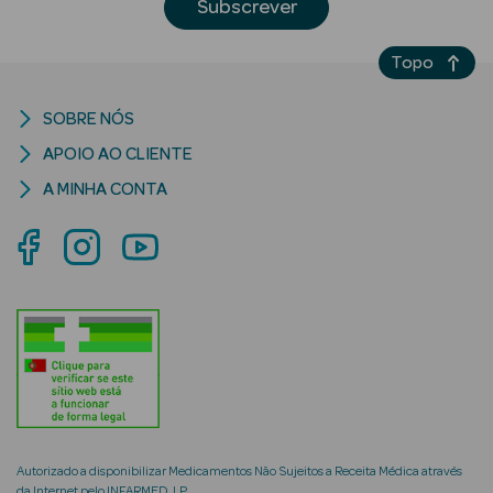
Subscrever
Topo
SOBRE NÓS
riança
APOIO AO CLIENTE
A MINHA CONTA
Ver Tudo
Perfumes
Unissexo
Eau de Parfum
Eau de Toilette
Águas de
Colónia
Autorizado a disponibilizar Medicamentos Não Sujeitos a Receita Médica através
da Internet pelo INFARMED, I.P.