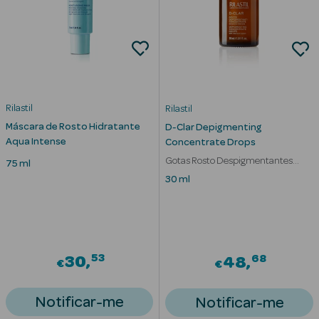
mética Rosto e
Rilastil
Rilastil
Máscara de Rosto Hidratante
Ver Tudo
D-Clar Depigmenting
Aqua Intense
Concentrate Drops
Cosmética
Gotas Rosto Despigmentantes
Rosto
75 ml
Acção intensiva
30 ml
Hidratantes
Séruns Faciais
53
Creme de Olhos
68
30
48
€
€
Anti-
Notificar-me
Notificar-me
envelhecimento