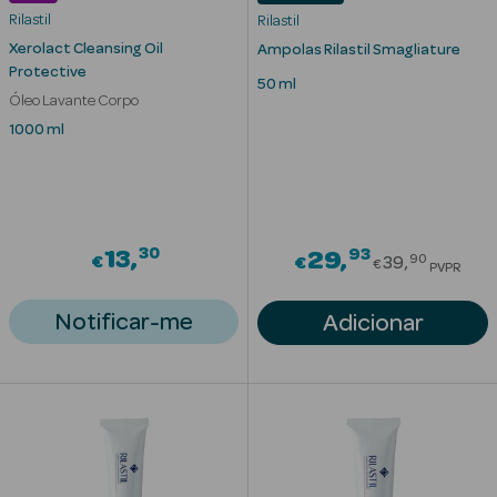
Desodorizantes
Rilastil
Rilastil
Esfoliantes
Xerolact Cleansing Oil
Ampolas Rilastil Smagliature
Protective
Corporais
50 ml
Óleo Lavante Corpo
Cicatrizantes
1000 ml
Depilatórios
Estrias
30
93
13
Price redu
29
90
€
€
39
€
PVPR
Bronzeadores
Notificar-me
Adicionar
Cuidados de
Mãos
Cuidados de
Pés
Massajadores