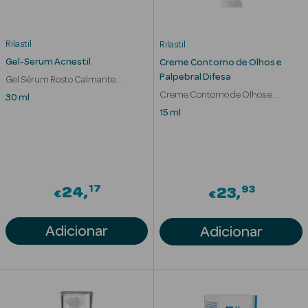
Rilastil
Rilastil
nte
Gel-Serum Acnestil
Creme Contorno de Olhos e
Palpebral Difesa
Gel Sérum Rosto Calmante
Ver Tudo
Equilibrante
Creme Contorno de Olhos e
30 ml
Estética
Palpebral Difesa
15 ml
Vouchers
Oferta Estética
17
93
24
23
€
€
Adicionar
Adicionar
eleza - Beauty