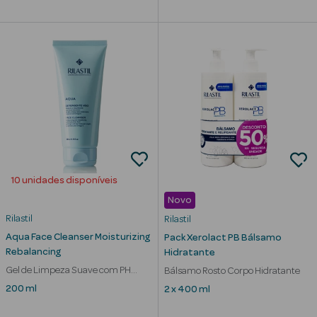
Limpeza Facial
Desmaquilhantes
Água Micelar
Solares
Máscaras
Faciais
10 unidades disponíveis
Água Termal
Novo
Rilastil
Rilastil
Esfoliantes
Aqua Face Cleanser Moisturizing
Pack Xerolact PB Bálsamo
Rebalancing
Hidratante
Lábios
Gel de Limpeza Suave com PH
Bálsamo Rosto Corpo Hidratante
fisiológico
200 ml
2 x 400 ml
Coffrets