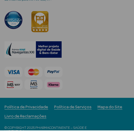
Ver Tudo
Coffrets
Coffrets de
Mulher
Coffrets de
Homem
Política de Privacidade
Política de Serviços
Mapa do Site
Livro de Reclamações
© COPYRIGHT 2025 PHARMACONTINENTE – SAÚDE E
HIGIENE, S.A.