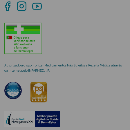
Anti-
envelhecimento
Limpeza Facial
Desmaquilhantes
Esfoliantes
Autorizado a disponibilizar Medicamentos Não Sujeitos a Receita Médica através
da Internet pelo INFARMED, I.P.
Máscaras
Faciais
Lábios
Solares
Coffrets