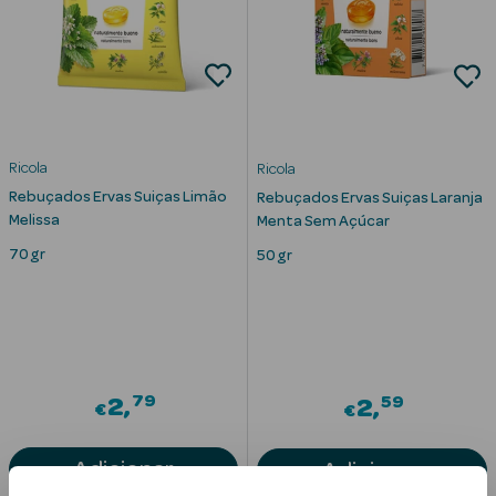
mética Rosto e
Ricola
Ricola
Rebuçados Ervas Suiças Limão
Ver Tudo
Rebuçados Ervas Suiças Laranja
Melissa
Menta Sem Açúcar
Cosmética
Rosto
70 gr
50 gr
Hidratantes
Séruns Faciais
79
Creme de Olhos
59
2
2
€
€
Anti-
Adicionar
Adicionar
envelhecimento