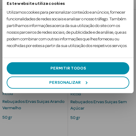
Este website utiliza cookies
Limpeza Facial
Utilizamos cookies para personalizar conteúdo e anúncios, fornecer
funcionalidades de redes sociais e analisar o nosso tráfego. Também
Desmaquilhantes
partilhamos informações acerca da sua utilização do site com os
nossos parceiros de redes sociais, de publicidade e de análise, que as
Água Micelar
podem combinar com outras informações que lhes forneceu ou
recolhidas por estes a partir da sua utilização dos respetivos serviços.
Solares
Máscaras
PERMITIR TODOS
Faciais
PERSONALIZAR
Água Termal
Ricola
Ricola
Esfoliantes
Rebuçados Ervas Suiças Arando
Rebuçados Ervas Suiças Sem
Vermelho
Açúcar
Lábios
50 gr
50 gr
Coffrets