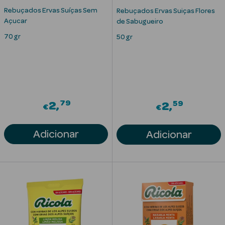
Rebuçados Ervas Suíças Sem
Rebuçados Ervas Suiças Flores
Açucar
de Sabugueiro
70 gr
50 gr
Ver Tudo
79
59
2
2
€
Solares
€
Corpo
Adicionar
Adicionar
Rosto
Lábios
Solares Bebé e
Criança