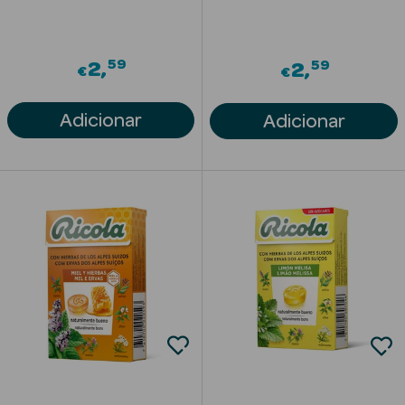
Acessórios
59
59
2
2
€
€
Adicionar
Adicionar
Ver Tudo
Cosmética
Corpo
Hidratantes
Banho
Protetores
Solares
Refirmantes