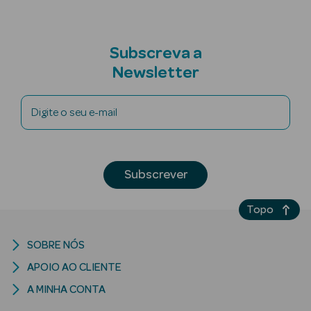
Corporais
Coffrets
Subscreva a
Acessórios
Newsletter
Digite o seu e-mail
Ver Tudo
Subscrever
Cosmética
Rosto Luxo
Topo
Hidratantes
SOBRE NÓS
Séruns Faciais
APOIO AO CLIENTE
A MINHA CONTA
Contorno de
Olhos