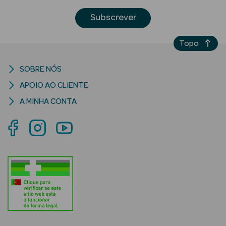
Acessórios
Subscrever
Topo
SOBRE NÓS
Ver Tudo
APOIO AO CLIENTE
Cosmética
Corpo
A MINHA CONTA
Hidratantes
Banho
Protetores
Solares
Refirmantes