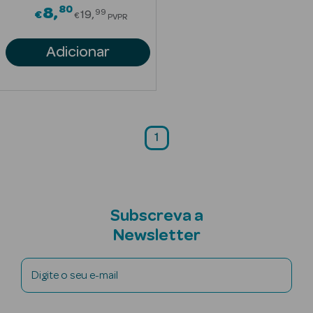
80
Price reduced from
8
99
€
19
€
PVPR
Limpeza Facial
Adicionar
Desmaquilhantes
Água Micelar
Solares
1
Máscaras
Faciais
Água Termal
Subscreva a
Esfoliantes
Newsletter
Lábios
Digite o seu e-mail
Coffrets