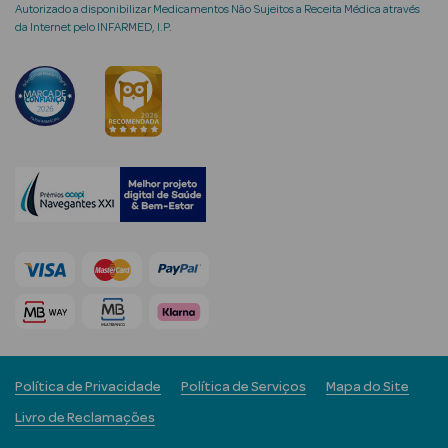
Desodorizantes
Autorizado a disponibilizar Medicamentos Não Sujeitos a Receita Médica através
da Internet pelo INFARMED, I.P.
Esfoliantes
Corporais
Cicatrizantes
Depilatórios
Estrias
Bronzeadores
Cuidados de
Mãos
Cuidados de
Pés
Política de Privacidade
Política de Serviços
Mapa do Site
Livro de Reclamações
Massajadores