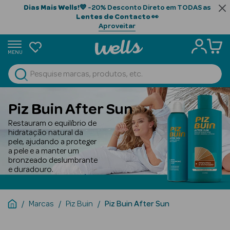
Dias Mais Wells!
💙 -20% Desconto Direto em TODAS as
Lentes de Contacto
👀
Aproveitar
MENU
portunidades
Ver Tudo
Beauty Season
Piz Buin After Sun
Beauty Season
Restauram o equilíbrio de
Cabelo
hidratação natural da
pele, ajudando a proteger
Profissional
a pele e a manter um
bronzeado deslumbrante
Beauty Season
e duradouro.
Cosmética
Beauty Season
Marcas
Piz Buin
Piz Buin After Sun
Cosmética
Luxo