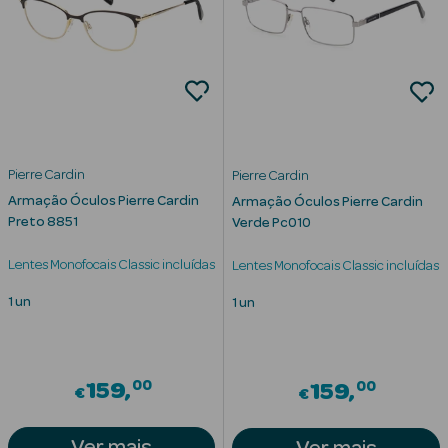
Corporais
Coffrets
Acessórios
Pierre Cardin
Pierre Cardin
Armação Óculos Pierre Cardin
Armação Óculos Pierre Cardin
Preto 8851
Verde Pc010
Ver Tudo
Cosmética
Lentes Monofocais Classic incluídas
Lentes Monofocais Classic incluídas
Rosto Luxo
1 un
1 un
Hidratantes
Séruns Faciais
00
00
159
159
€
€
Contorno de
Ver mais
Ver mais
Olhos