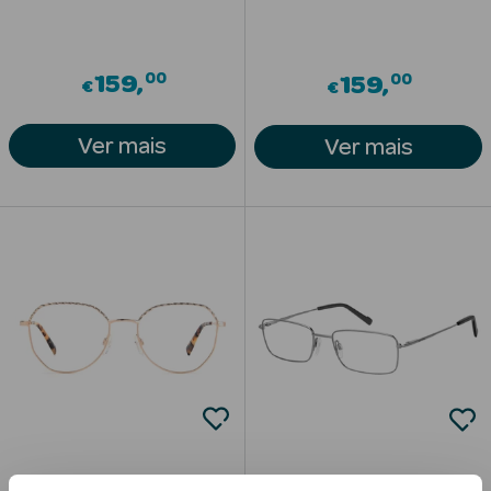
Acessórios
00
00
159
159
€
€
Ver mais
Ver mais
Ver Tudo
Cosmética
Corpo
Hidratantes
Banho
Protetores
Solares
Refirmantes