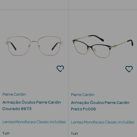
Limpeza Facial
Desmaquilhantes
Água Micelar
Solares
Máscaras
Faciais
Água Termal
Pierre Cardin
Pierre Cardin
Esfoliantes
Armação Óculos Pierre Cardin
Armação Óculos Pierre Cardin
Dourado 8873
Preto Pc006
Lábios
Lentes Monofocais Classic incluídas
Lentes Monofocais Classic incluídas
Coffrets
1 un
1 un