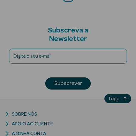
Solares de
Corpo
Protetores
Subscreva a
Solares Infantis
Newsletter
After Sun
Digite o seu e-mail
Bronzeadores
Autobronzeadores
Subscrever
Protetores
Solares Cabelo
Topo
Protetores
Solares para
SOBRE NÓS
Lábios
APOIO AO CLIENTE
A MINHA CONTA
Protetores