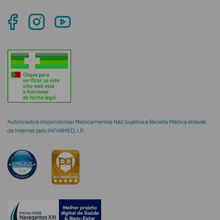
Solares com
Cor
Ver Tudo
Necessidades
da Pele
Autorizado a disponibilizar Medicamentos Não Sujeitos a Receita Médica através
da Internet pelo INFARMED, I.P.
Acne
Anti idade
Celulite
Cicatrizes