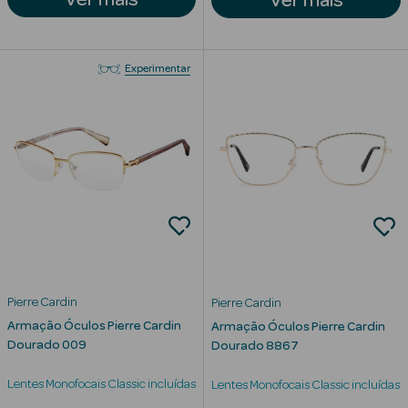
Anti-
envelhecimento
Experimentar
Limpeza Facial
Desmaquilhantes
Esfoliantes
Máscaras
Faciais
Lábios
Pierre Cardin
Pierre Cardin
Armação Óculos Pierre Cardin
Armação Óculos Pierre Cardin
Solares
Dourado 009
Dourado 8867
Coffrets
Lentes Monofocais Classic incluídas
Lentes Monofocais Classic incluídas