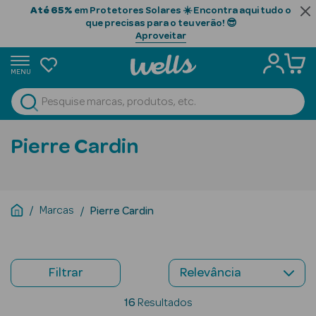
Até 65%
em Protetores Solares ☀️ Encontra aqui tudo o
que precisas para o teu verão! 😎
Aproveitar
MENU
portunidades
Ver Tudo
Beauty Season
Pierre Cardin
Beauty Season
Cabelo
Profissional
Marcas
Pierre Cardin
Beauty Season
Cosmética
Filtrar
Beauty Season
Cosmética
16
Resultados
Luxo