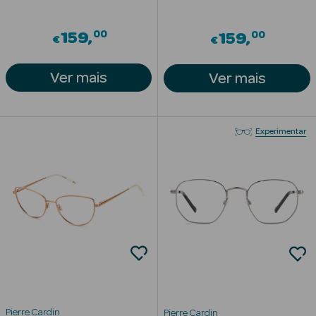
Solares
00
00
159
159
€
€
Ver mais
Ver mais
Experimentar
a Pesada
Pierre Cardin
Pierre Cardin