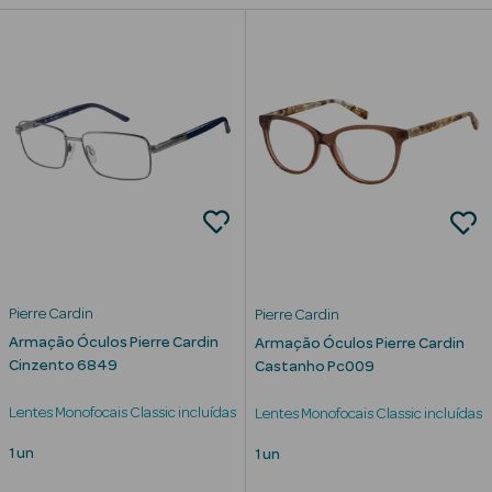
Beauty Season
Cuidados de
Cabelo
Beauty Season
Maquilhagem
Beauty Season
Maquilhagem
Luxo
Pierre Cardin
Pierre Cardin
Beauty Season
Armação Óculos Pierre Cardin
Armação Óculos Pierre Cardin
Nutricosmética
Cinzento 6849
Castanho Pc009
Beauty Season
Lentes Monofocais Classic incluídas
Lentes Monofocais Classic incluídas
Perfumes
1 un
1 un
Beauty Season