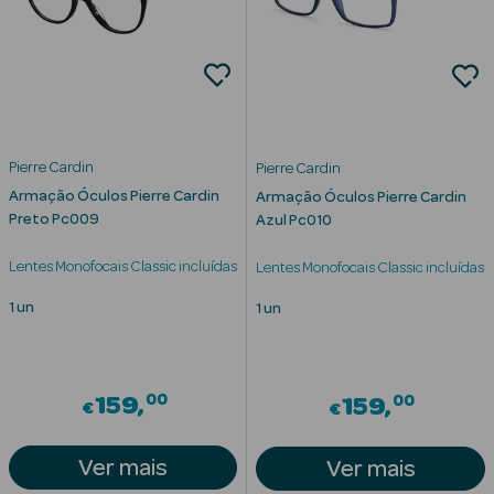
mética Rosto e
Pierre Cardin
Pierre Cardin
Armação Óculos Pierre Cardin
Ver Tudo
Armação Óculos Pierre Cardin
Preto Pc009
Azul Pc010
Cosmética
Rosto
Lentes Monofocais Classic incluídas
Lentes Monofocais Classic incluídas
Hidratantes
1 un
1 un
Séruns Faciais
00
Creme de Olhos
00
159
159
€
€
Anti-
Ver mais
Ver mais
envelhecimento