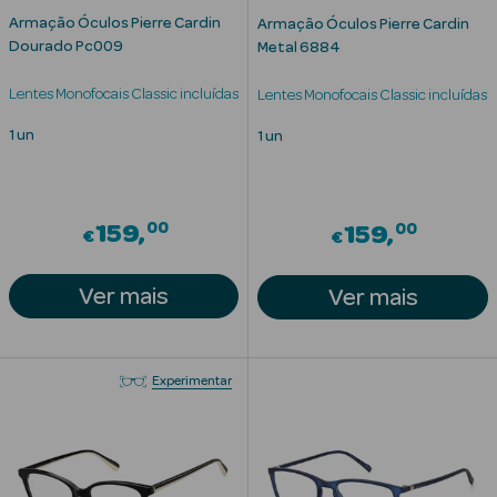
Armação Óculos Pierre Cardin
Armação Óculos Pierre Cardin
Dourado Pc009
Metal 6884
Lentes Monofocais Classic incluídas
Lentes Monofocais Classic incluídas
1 un
1 un
Ver Tudo
00
00
159
159
€
Solares
€
Corpo
Ver mais
Ver mais
Rosto
Experimentar
Lábios
Solares Bebé e
Criança