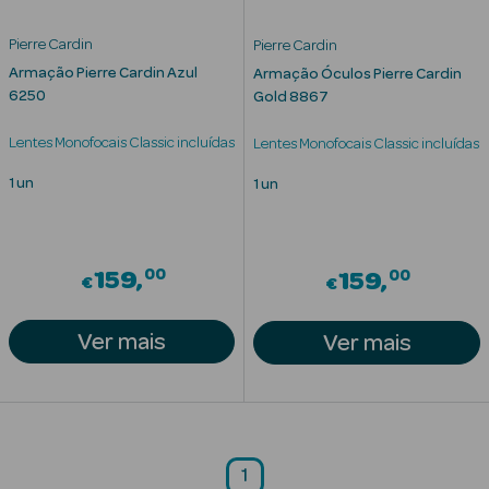
Cuidados de
Pierre Cardin
Pierre Cardin
Mãos
Armação Pierre Cardin Azul
Armação Óculos Pierre Cardin
6250
Gold 8867
Coffrets
Lentes Monofocais Classic incluídas
Lentes Monofocais Classic incluídas
1 un
1 un
Ver Tudo
00
00
159
159
€
€
Protetores
Solares
Ver mais
Ver mais
Protetores
Solares de
Rosto
Protetores
1