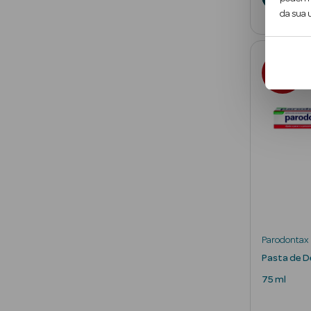
da sua u
25
%
SOBRE PVPR
Parodontax
Pasta de D
75 ml