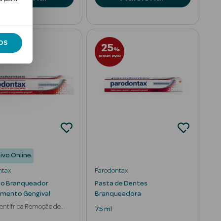
OS
25
%
SOBRE PVPR
ivo Online
ntax
Parodontax
do Branqueador
Pasta de Dentes
mento Gengival
Branqueadora
entífrica Remoção de
75 ml
as