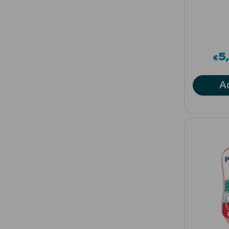
5
€
A