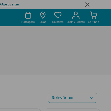
Aproveitar

Marcações
Lojas
Favoritos
Login / Registo
Carrinho