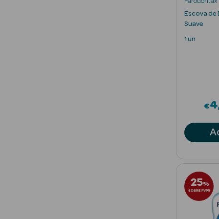
Parodontax
Escova de 
Suave
1 un
4
€
A
25
%
SOBRE PVPR