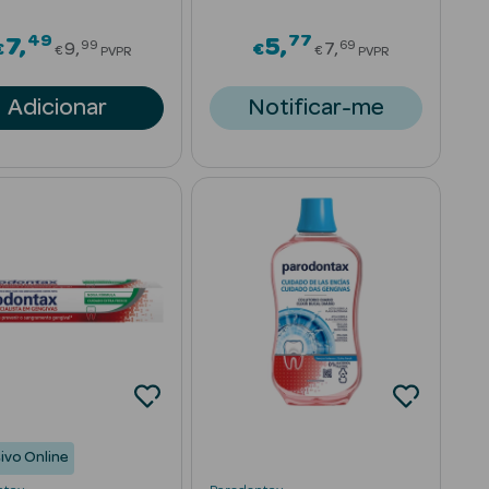
49
77
om
Price reduced from
Price reduced 
7
5
99
69
€
9
€
7
€
€
PVPR
PVPR
Adicionar
Notificar-me
ivo Online