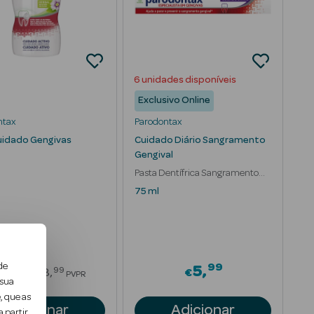
6 unidades disponíveis
Exclusivo Online
ntax
Parodontax
Cuidado Gengivas
Cuidado Diário Sangramento
Gengival
Pasta Dentífrica Sangramento
Gengival
75 ml
74
99
de
Price reduced from
6
5
99
€
8
€
€
PVPR
 sua
, que as
Adicionar
Adicionar
 partir