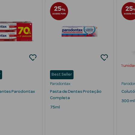
25
25
%
SOBRE PVPR
SOBRE PV
1 unida
r
Best Seller
Parodontax
Parodo
Dentes Parodontax
Pasta de Dentes Proteção
Colutó
Completa
300 ml
75ml