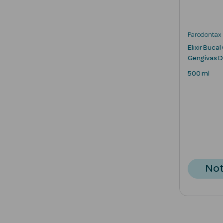
Parodontax
Elixir Buca
Gengivas D
500 ml
Not