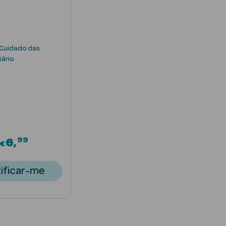
l Cuidado das
iário
99
6
€
ificar-me