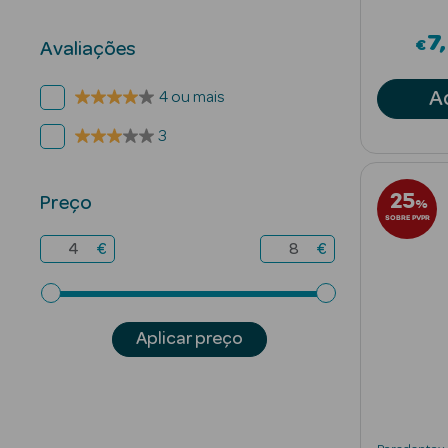
7
€
Avaliações
A
4 ou mais
3
25
Preço
%
SOBRE PVPR
€
€
Aplicar preço