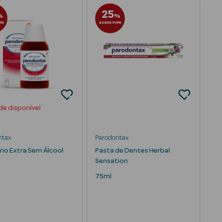
25
%
%
PR
SOBRE PVPR
de disponível
ntax
Parodontax
rio Extra Sem Álcool
Pasta de Dentes Herbal
Sensation
75ml