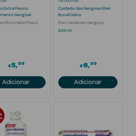
ntax
Parodontax
o Extra Fresco
Cuidado das Gengivas Elixir
mento Gengival
Bucal Diário
entífrica Hálito Fresco
Elixir Saúde das Gengivas
500 ml
99
99
om
5
6
€
€
Adicionar
Adicionar
%
PR