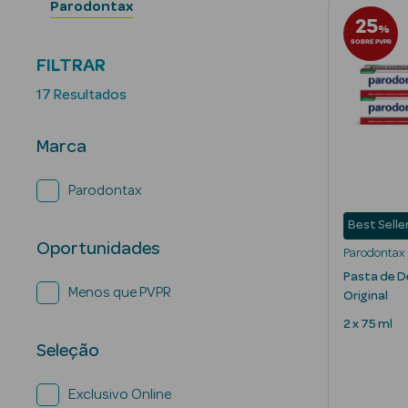
Parodontax
25
%
SOBRE PVPR
FILTRAR
17 Resultados
Marca
Parodontax
Best Selle
Oportunidades
Parodontax
Pasta de 
Menos que PVPR
Original
2 x 75 ml
Seleção
Exclusivo Online