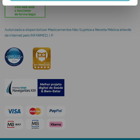
Solares
Autorizado a disponibilizar Medicamentos Não Sujeitos a Receita Médica através
da Internet pelo INFARMED, I.P.
a Pesada