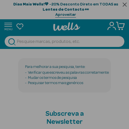
Dias Mais Wells!
💙 -20% Desconto Direto em TODAS as
Lentes de Contacto
👀
Aproveitar
MENU
portunidades
Ver Tudo
Beauty Season
Beauty Season
Para melhorar a sua pesquisa, tente:
Cabelo
Verificar que escreveu as palavras corretamente
Mudar os termos de pesquisa
Profissional
Pesquisar termos mais genéricos
Beauty Season
Cosmética
Beauty Season
Subscreva a
Cosmética
Newsletter
Luxo