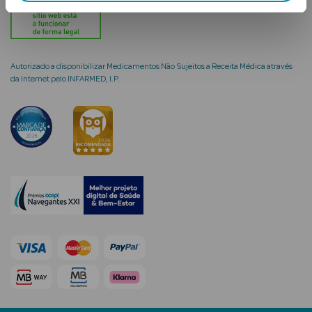
Solares
Autorizado a disponibilizar Medicamentos Não Sujeitos a Receita Médica através
da Internet pelo INFARMED, I.P.
a Pesada