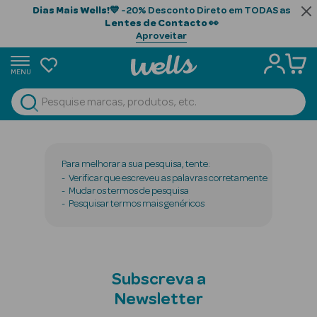
Dias Mais Wells!
💙 -20% Desconto Direto em TODAS as
Lentes de Contacto
👀
Aproveitar
MENU
portunidades
Ver Tudo
Beauty Season
Beauty Season
Para melhorar a sua pesquisa, tente:
Cabelo
Verificar que escreveu as palavras corretamente
Mudar os termos de pesquisa
Profissional
Pesquisar termos mais genéricos
Beauty Season
Cosmética
Beauty Season
Subscreva a
Cosmética
Newsletter
Luxo