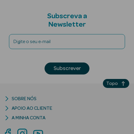
Subscreva a
Newsletter
mética Rosto e
Digite o seu e-mail
Ver Tudo
Cosmética
Subscrever
Rosto
Hidratantes
Topo
Séruns Faciais
SOBRE NÓS
APOIO AO CLIENTE
Creme de Olhos
A MINHA CONTA
Anti-
envelhecimento