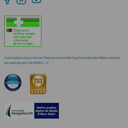
Limpeza Facial
Desmaquilhantes
Água Micelar
Solares
Autorizado a disponibilizar Medicamentos Não Sujeitos a Receita Médica através
Máscaras
da Internet pelo INFARMED, I.P.
Faciais
Água Termal
Esfoliantes
Lábios
Coffrets