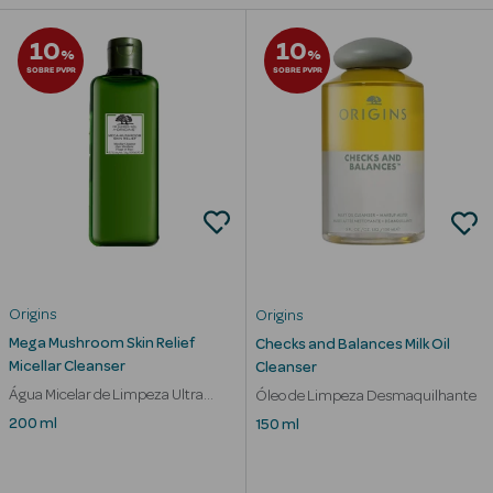
Beauty Season
10
10
%
%
Cuidados de
SOBRE PVPR
SOBRE PVPR
Cabelo
Beauty Season
Maquilhagem
Beauty Season
Maquilhagem
Luxo
Origins
Origins
Beauty Season
Mega Mushroom Skin Relief
Checks and Balances Milk Oil
Nutricosmética
Micellar Cleanser
Cleanser
Água Micelar de Limpeza Ultra
Beauty Season
Óleo de Limpeza Desmaquilhante
Suave Calmante
Perfumes
200 ml
150 ml
Beauty Season