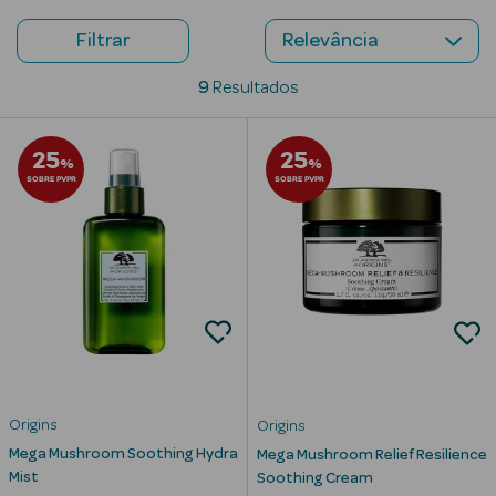
Filtrar
Beauty Season
Cuidados de
9
Resultados
Cabelo
Beauty Season
25
25
%
%
Maquilhagem
SOBRE PVPR
SOBRE PVPR
Beauty Season
Maquilhagem
Luxo
Beauty Season
Nutricosmética
Beauty Season
Perfumes
Origins
Origins
Mega Mushroom Soothing Hydra
Mega Mushroom Relief Resilience
Beauty Season
Mist
Soothing Cream