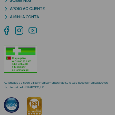
SOBRE NÓS
APOIO AO CLIENTE
Anti-
A MINHA CONTA
envelhecimento
Limpeza Facial
Desmaquilhantes
Esfoliantes
Máscaras
Faciais
Lábios
Autorizado a disponibilizar Medicamentos Não Sujeitos a Receita Médica através
da Internet pelo INFARMED, I.P.
Solares
Coffrets