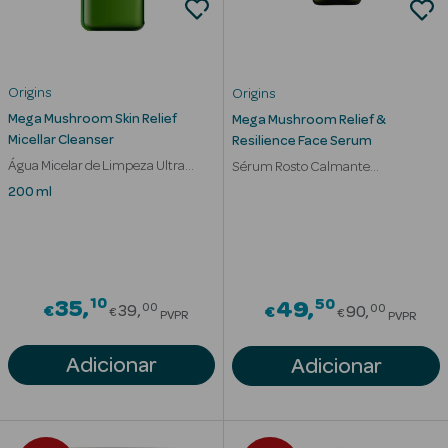
Origins
Origins
Mega Mushroom Skin Relief
Mega Mushroom Relief &
Micellar Cleanser
Resilience Face Serum
Água Micelar de Limpeza Ultra
Sérum Rosto Calmante
Suave Calmante
Antivermelhidão
Ver Tudo
200 ml
Solares
Corpo
10
Rosto
Price reduced from
50
35
Price red
49
00
00
€
39
€
90
€
€
PVPR
PVPR
Lábios
Adicionar
Adicionar
Solares Bebé e
Criança