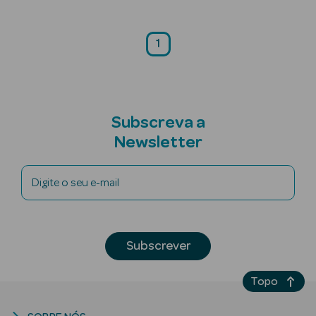
Corporais
Coffrets
1
Acessórios
Subscreva a
Newsletter
Ver Tudo
Digite o seu e-mail
Cosmética
Rosto Luxo
Hidratantes
Subscrever
Séruns Faciais
Topo
Contorno de
Olhos