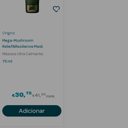
Desodorizantes
Esfoliantes
Corporais
Cicatrizantes
Origins
Mega-Mushroom
Depilatórios
Relief&Resilience Mask
Máscara Ultra Calmante
Estrias
Antivermelhidão
75 ml
Bronzeadores
Cuidados de
Mãos
75
Price reduced from
30
00
€
41
€
PVPR
Cuidados de
Adicionar
Pés
Massajadores