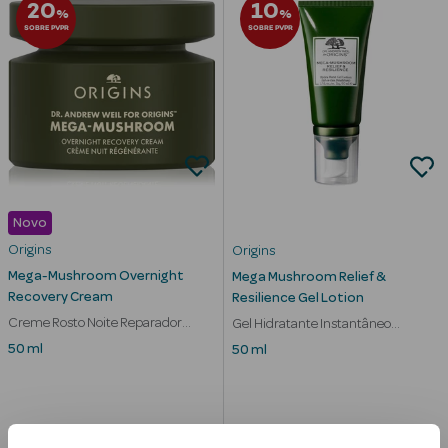
20
10
%
%
SOBRE PVPR
SOBRE PVPR
mética Rosto e
Ver Tudo
Cosmética
Novo
Rosto
Origins
Origins
Hidratantes
Mega-Mushroom Overnight
Mega Mushroom Relief &
Recovery Cream
Resilience Gel Lotion
Séruns Faciais
Creme Rosto Noite Reparador
Gel Hidratante Instantâneo
Vermelhidão
Antivermelhidão
50 ml
50 ml
Creme de Olhos
Anti-
envelhecimento