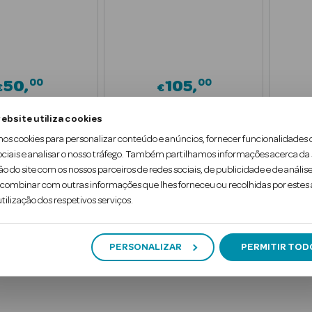
00
00
50
105
€
€
ebsite utiliza cookies
dicionar
Adicionar
mos cookies para personalizar conteúdo e anúncios, fornecer funcionalidades 
ociais e analisar o nosso tráfego. Também partilhamos informações acerca da
ão do site com os nossos parceiros de redes sociais, de publicidade e de análise
ombinar com outras informações que lhes forneceu ou recolhidas por estes a
tilização dos respetivos serviços.
1
PERSONALIZAR
PERMITIR TOD