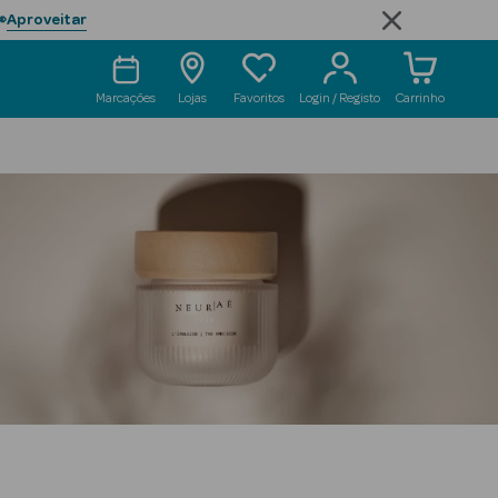
Aproveitar

Marcações
Lojas
Favoritos
Login / Registo
Carrinho