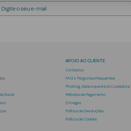
Digite o seu e-mail
APOIO AO CLIENTE
Contactos
dos
FAQ's: Perguntas Frequentes
Phishing: Sabe o que é e os Cuidados a
e Social
Métodos de Pagamento
osco
Entregas
iços
Política de Devoluções
Política de Cookies