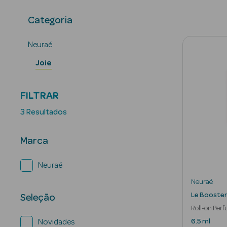
Categoria
Neuraé
Joie
FILTRAR
3 Resultados
Marca
Neuraé
Neuraé
Le Booster
Seleção
Roll-on Per
Emocional
6.5 ml
Novidades