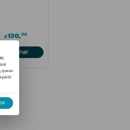
00
130
€
Adicionar
de
 sua
, que as
 partir
OS