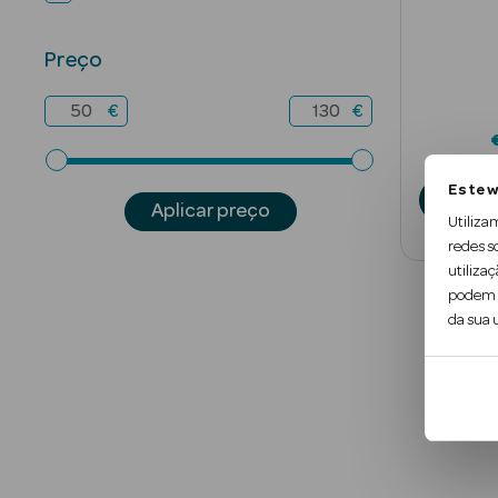
Preço
€
€
Este w
A
Aplicar preço
Utiliza
redes s
utilizaç
podem c
da sua u