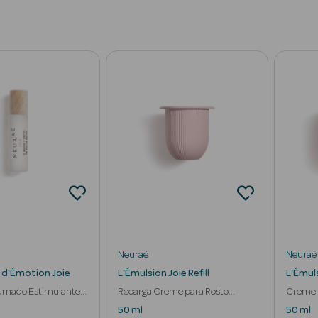
Neuraé
Neuraé
 d'Émotion Joie
L'Émulsion Joie Refill
L'Émul
fumado Estimulante
Recarga Creme para Rosto
Creme 
Luminosidade
50 ml
50 ml