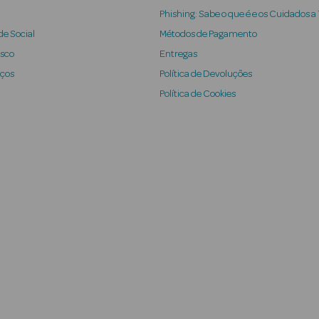
Phishing: Sabe o que é e os Cuidados a
e Social
Métodos de Pagamento
osco
Entregas
iços
Política de Devoluções
Política de Cookies