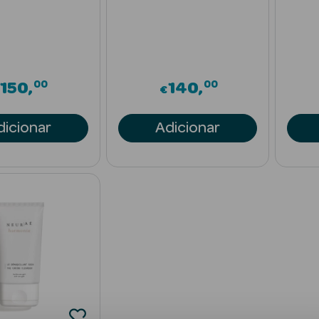
00
00
150
140
€
dicionar
Adicionar