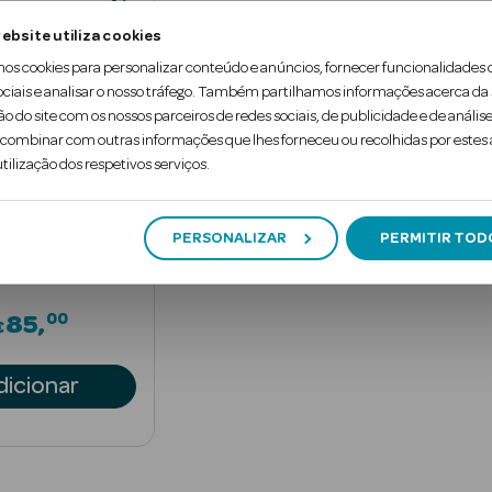
ebsite utiliza cookies
mos cookies para personalizar conteúdo e anúncios, fornecer funcionalidades 
ociais e analisar o nosso tráfego. Também partilhamos informações acerca da
ão do site com os nossos parceiros de redes sociais, de publicidade e de análise
llant Soin
ombinar com outras informações que lhes forneceu ou recolhidas por estes a
tilização dos respetivos serviços.
smaquilhante e
PERSONALIZAR
PERMITIR TOD
00
85
€
dicionar