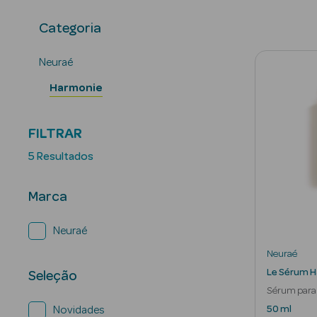
Categoria
Neuraé
Harmonie
FILTRAR
5 Resultados
Marca
Neuraé
Neuraé
Le Sérum 
Seleção
Sérum para 
Transforma
50 ml
Novidades