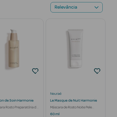
Neuraé
ion de Soin Harmonie
Le Masque de Nuit Harmonie
ara Rosto Preparatória da
Máscara de Rosto Noite Pele
Regenerada
60 ml