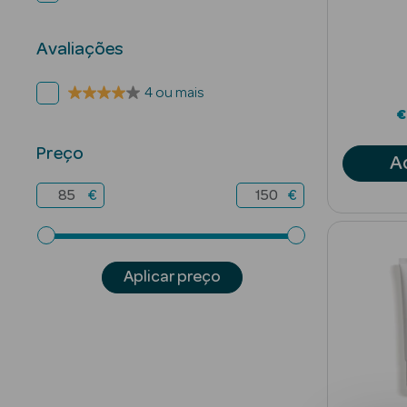
Avaliações
4 ou mais
€
Preço
A
€
€
Aplicar preço