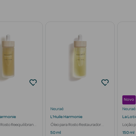
Novo
Neuraé
Neuraé
Harmonie
L'Huile Harmonie
La Lot
Rosto Reequilibrante
Óleo para Rosto Restaurador
Loção p
dor
Nutritivo
Pele
50 ml
150 ml