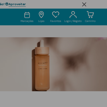
Aproveitar
ão! 😎
Marcações
Lojas
Favoritos
Login / Registo
Carrinho