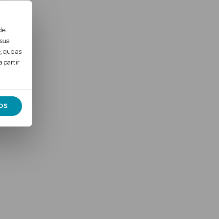
de
 sua
, que as
 partir
OS