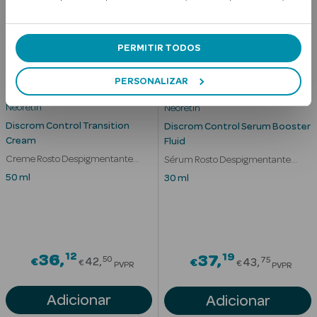
PERMITIR TODOS
10 unidades disponíveis
mética Rosto e
PERSONALIZAR
Neoretin
Neoretin
Discrom Control Transition
Ver Tudo
Discrom Control Serum Booster
Cream
Fluid
Cosmética
Creme Rosto Despigmentante
Sérum Rosto Despigmentante
Rosto
Suave
Acção Antimanchas
50 ml
30 ml
Hidratantes
Séruns Faciais
12
Creme de Olhos
Price reduced from
19
36
Price redu
37
50
75
€
42
€
43
€
€
PVPR
PVPR
Anti-
Adicionar
Adicionar
envelhecimento