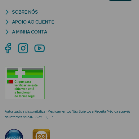
Acessórios
SOBRE NÓS
APOIO AO CLIENTE
A MINHA CONTA
Ver Tudo
Cosmética
Corpo
Hidratantes
Banho
Protetores
Solares
Autorizado a disponibilizar Medicamentos Não Sujeitos a Receita Médica através
da Internet pelo INFARMED, I.P.
Refirmantes