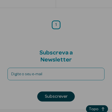
Limpeza Facial
Desmaquilhantes
1
Água Micelar
Solares
Subscreva a
Máscaras
Faciais
Newsletter
Água Termal
Digite o seu e-mail
Esfoliantes
Lábios
Subscrever
Coffrets
Topo