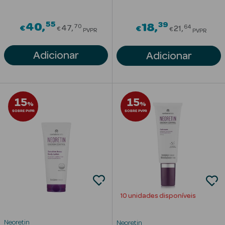
Solares
55
Price reduced from
39
40
Price red
18
70
64
€
47
€
21
€
€
PVPR
PVPR
Adicionar
Adicionar
15
15
%
%
SOBRE PVPR
SOBRE PVPR
a Pesada
10 unidades disponíveis
Neoretin
Neoretin