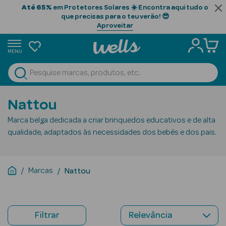
Até 65%
em Protetores Solares ☀️ Encontra aqui tudo o
que precisas para o teu verão! 😎
Aproveitar
MENU
portunidades
Ver Tudo
Beauty Season
Nattou
Beauty Season
Marca belga dedicada a criar brinquedos educativos e de alta
Cabelo
qualidade, adaptados às necessidades dos bebés e dos pais.
Profissional
Beauty Season
Marcas
Nattou
Cosmética
Beauty Season
Cosmética
Filtrar
Luxo