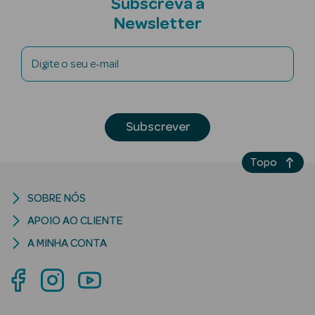
Subscreva a
Newsletter
nte
Digite o seu e-mail
Ver Tudo
Estética
Subscrever
Vouchers
Oferta Estética
Topo
SOBRE NÓS
APOIO AO CLIENTE
A MINHA CONTA
eleza - Beauty