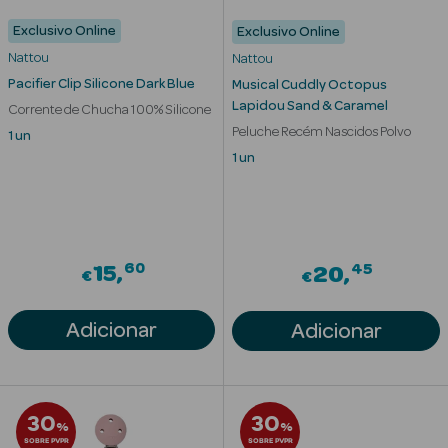
Desodorizantes
Exclusivo Online
Exclusivo Online
Esfoliantes
Nattou
Nattou
Corporais
Pacifier Clip Silicone Dark Blue
Musical Cuddly Octopus
Lapidou Sand & Caramel
Corrente de Chucha 100% Silicone
Cicatrizantes
Peluche Recém Nascidos Polvo
1 un
Depilatórios
1 un
Estrias
Bronzeadores
60
45
15
20
€
€
Cuidados de
Mãos
Adicionar
Adicionar
Cuidados de
Pés
30
30
%
%
Massajadores
SOBRE PVPR
SOBRE PVPR