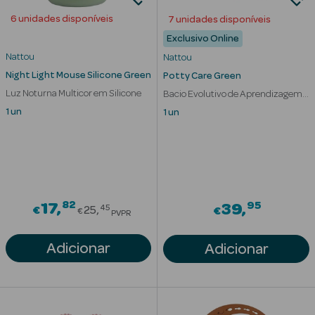
6 unidades disponíveis
7 unidades disponíveis
Cuidados de
Exclusivo Online
Mãos
Nattou
Nattou
Coffrets
Night Light Mouse Silicone Green
Potty Care Green
Luz Noturna Multicor em Silicone
Bacio Evolutivo de Aprendizagem 3
em 1
1 un
1 un
Ver Tudo
Protetores
82
Price reduced from
95
17
39
Solares
45
€
25
€
€
PVPR
Protetores
Adicionar
Adicionar
Solares de
Rosto
Protetores