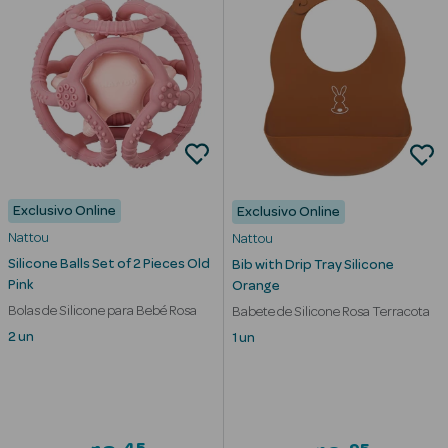
Solares de
Corpo
Protetores
Solares Infantis
After Sun
Bronzeadores
Exclusivo Online
Exclusivo Online
Autobronzeadores
Nattou
Nattou
Silicone Balls Set of 2 Pieces Old
Bib with Drip Tray Silicone
Protetores
Pink
Orange
Solares Cabelo
Bolas de Silicone para Bebé Rosa
Babete de Silicone Rosa Terracota
2 un
1 un
Protetores
Solares para
Lábios
Protetores