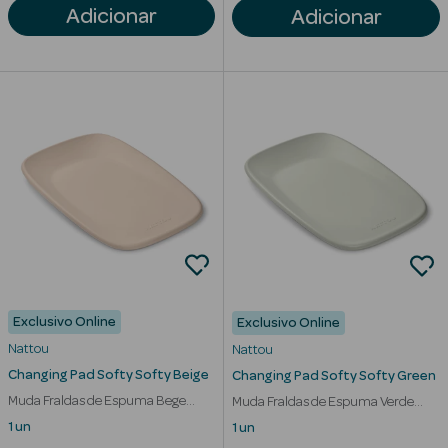
Adicionar
Adicionar
Limpeza Facial
Desmaquilhantes
Água Micelar
Solares
Máscaras
Faciais
Água Termal
Exclusivo Online
Esfoliantes
Exclusivo Online
Nattou
Nattou
Lábios
Changing Pad Softy Softy Beige
Changing Pad Softy Softy Green
Muda Fraldas de Espuma Bege
Muda Fraldas de Espuma Verde
Coffrets
70x50 cm
70x50 cm
1 un
1 un