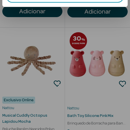
Adicionar
Adicionar
Anti-
envelhecimento
Limpeza Facial
30
%
SOBRE PVPR
Desmaquilhantes
Esfoliantes
Máscaras
Faciais
Lábios
Exclusivo Online
Solares
Nattou
Nattou
Musical Cuddly Octopus
Bath Toy Silicone Pink Mix
Coffrets
Lapidou Mocha
Brinquedo de Borracha para Banho
Peluche Recém Nascidos Polvo
Rosa