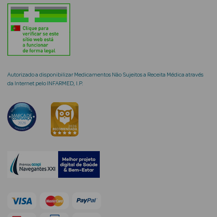
Autorizado a disponibilizar Medicamentos Não Sujeitos a Receita Médica através
da Internet pelo INFARMED, I.P.
erfumes
Ver Tudo
Perfumes