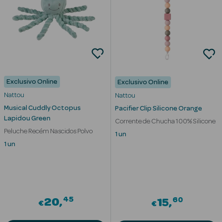
mética Rosto e
Exclusivo Online
Exclusivo Online
Ver Tudo
Nattou
Nattou
Cosmética
Musical Cuddly Octopus
Pacifier Clip Silicone Orange
Rosto
Lapidou Green
Corrente de Chucha 100% Silicone
Peluche Recém Nascidos Polvo
1 un
Hidratantes
1 un
Séruns Faciais
Creme de Olhos
45
60
20
15
Anti-
€
€
envelhecimento