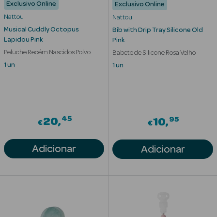
Exclusivo Online
Exclusivo Online
Nattou
Nattou
Musical Cuddly Octopus
Bib with Drip Tray Silicone Old
Lapidou Pink
Pink
Peluche Recém Nascidos Polvo
Babete de Silicone Rosa Velho
1 un
1 un
Ver Tudo
Solares
45
95
20
10
€
€
Corpo
Adicionar
Rosto
Adicionar
Lábios
Solares Bebé e
Criança