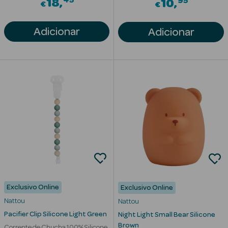
45
95
18
10
€
€
Solares com
Cor
Adicionar
Adicionar
Ver Tudo
Necessidades
da Pele
Acne
Anti idade
Exclusivo Online
Celulite
Exclusivo Online
Nattou
Nattou
Cicatrizes
Pacifier Clip Silicone Light Green
Night Light Small Bear Silicone
Brown
Corrente de Chucha 100% Silicone