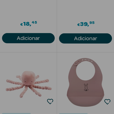
Solares
45
95
18
39
€
€
Adicionar
Adicionar
a Pesada