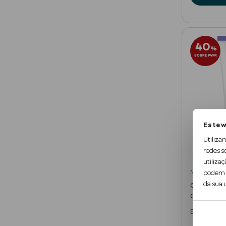
40
%
SOBRE PVPR
Este w
Utiliza
redes s
utilizaç
Mixa
podem c
da sua u
Creme Mult
Comfort
50 ml