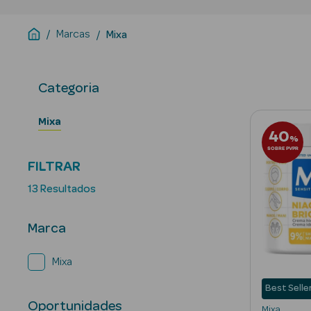
Marcas
Mixa
Categoria
Mixa
40
%
SOBRE PVPR
FILTRAR
13 Resultados
Marca
Mixa
Best Selle
Oportunidades
Mixa