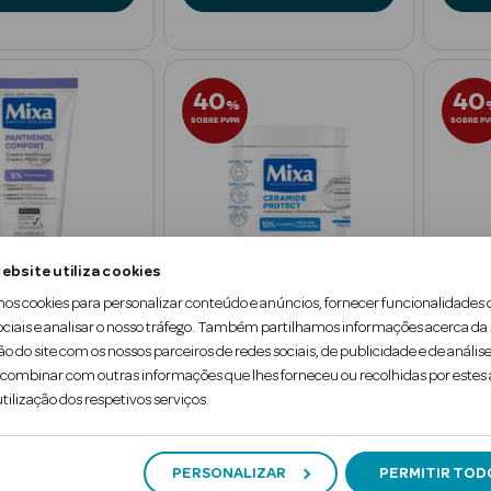
40
40
%
SOBRE PVPR
SOBRE PV
ebsite utiliza cookies
mos cookies para personalizar conteúdo e anúncios, fornecer funcionalidades 
ociais e analisar o nosso tráfego. Também partilhamos informações acerca da
ão do site com os nossos parceiros de redes sociais, de publicidade e de análise
Mixa
Mixa
ombinar com outras informações que lhes forneceu ou recolhidas por estes a
tilização dos respetivos serviços.
iusos Panthenol
Creme Fortalecedor Ceramida
Loção 
Protect
Protec
400 ml
400 m
PERSONALIZAR
PERMITIR TOD