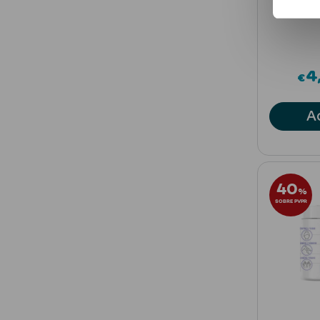
4
€
A
40
%
SOBRE PVPR