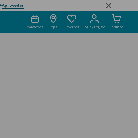
Aproveitar

Marcações
Lojas
Favoritos
Login / Registo
Carrinho