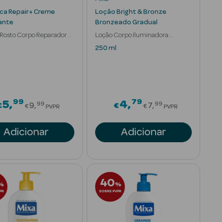
ica Repair+ Creme
Loção Bright & Bronze
ante
Bronzeado Gradual
Rosto Corpo Reparador
Loção Corpo Iluminadora
ca
Bronzeadora
l
250 ml
99
79
om
Price reduced from
Price reduced 
5
4
99
99
€
9
€
7
€
€
PVPR
PVPR
Adicionar
Adicionar
40
%
%
PR
SOBRE PVPR