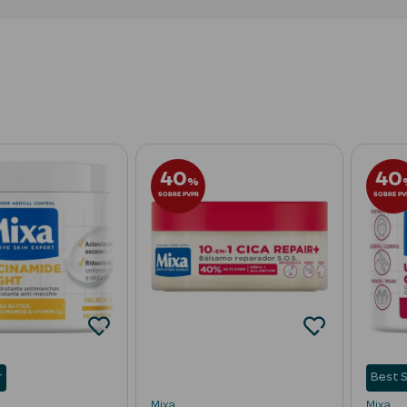
40
40
%
SOBRE PVPR
SOBRE PV
r
Best S
Mixa
Mixa