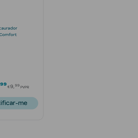
taurador
 Comfort
99
Price reduced from
99
9
€
PVPR
ificar-me