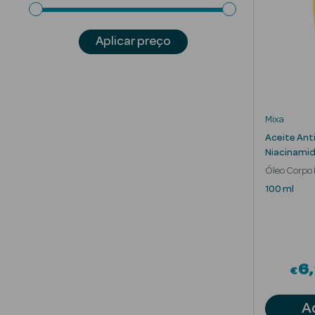
Aplicar preço
Mixa
Aceite Ant
Niacinami
Óleo Corpo 
100 ml
6
€
A