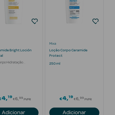
Mixa
amide Bright Loción
Loção Corpo Ceramide
al
Protect
orpo Hidratação
250 ml
ador 48H
19
19
om
Price reduced from
Price reduced 
4
4
99
99
€
6
€
6
€
€
PVPR
PVPR
Adicionar
Adicionar