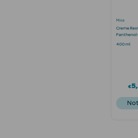
Mixa
Creme Res
Panthenol
400 ml
5
€
Not