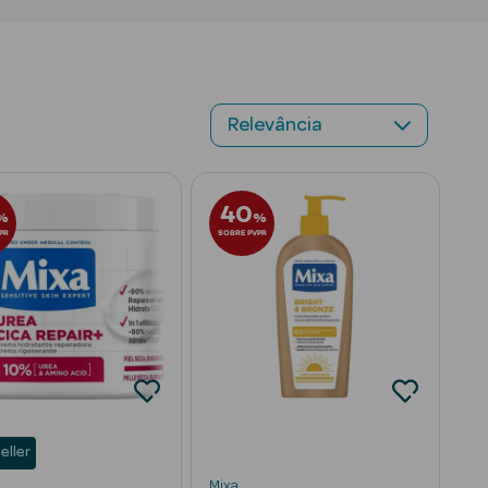
40
%
%
PR
SOBRE PVPR
eller
Mixa