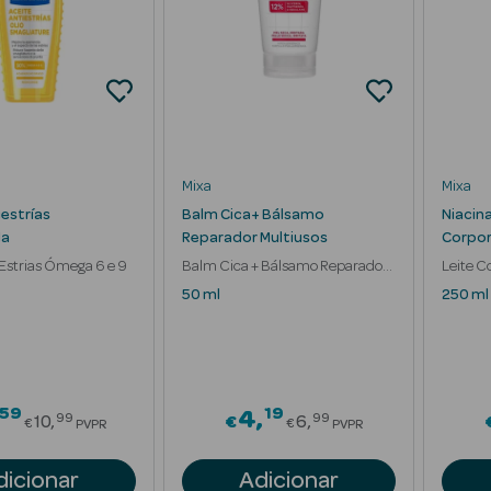
Mixa
Mixa
iestrías
Balm Cica+ Bálsamo
Niacin
da
Reparador Multiusos
Corpor
Estrias Ómega 6 e 9
Balm Cica + Bálsamo Reparador
Leite C
Multiusos
Ilumin
50 ml
250 ml
59
19
Price reduced from
Price reduced fr
4
99
99
10
€
6
€
€
PVPR
PVPR
dicionar
Adicionar