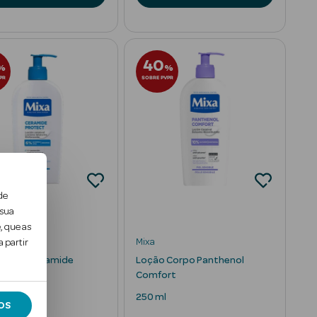
40
%
%
PR
SOBRE PVPR
de
 sua
, que as
Mixa
 partir
Corpo Ceramide
Loção Corpo Panthenol
t
Comfort
l
250 ml
OS