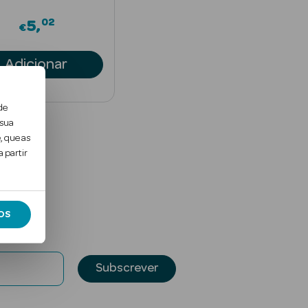
02
5
€
Adicionar
de
 sua
, que as
 partir
OS
Subscrever