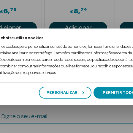
76
74
6
8
€
€
dicionar
Adicionar
ebsite utiliza cookies
mos cookies para personalizar conteúdo e anúncios, fornecer funcionalidades 
ociais e analisar o nosso tráfego. Também partilhamos informações acerca da
ão do site com os nossos parceiros de redes sociais, de publicidade e de análise
ombinar com outras informações que lhes forneceu ou recolhidas por estes a
1
tilização dos respetivos serviços.
PERSONALIZAR
PERMITIR TOD
Digite o seu e-mail