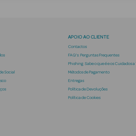
APOIO AO CLIENTE
Contactos
dos
FAQ's: Perguntas Frequentes
Phishing: Sabe o que é e os Cuidados a
e Social
Métodos de Pagamento
osco
Entregas
iços
Política de Devoluções
Política de Cookies