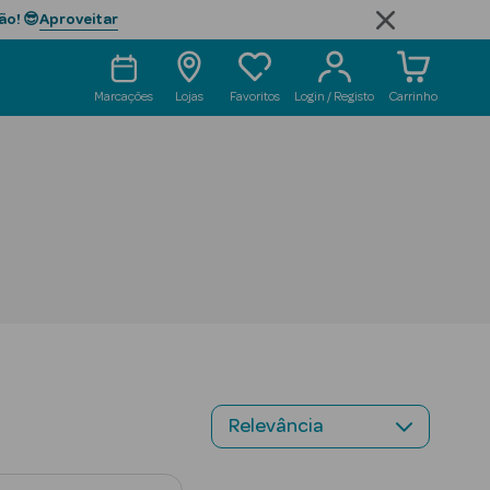
Aproveitar
ão! 😎
Marcações
Lojas
Favoritos
Login / Registo
Carrinho