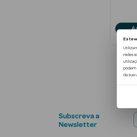
A
Este w
Utiliza
redes s
utilizaç
podem c
da sua u
Subscreva a
Newsletter