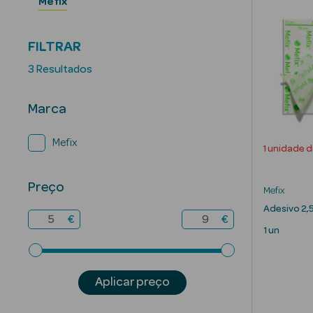
Mefix
FILTRAR
3 Resultados
Marca
Mefix
1 unidade d
Preço
Mefix
Adesivo 2,
€
€
1 un
Aplicar preço