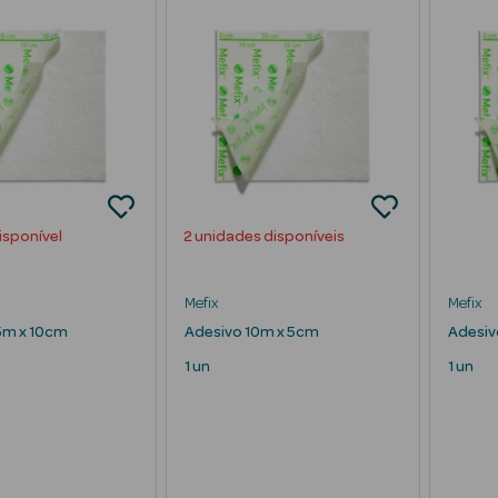
isponível
2 unidades disponíveis
Mefix
Mefix
5m x 10cm
Adesivo 10m x 5cm
Adesiv
1 un
1 un