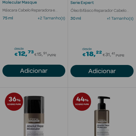
Solares
Molecular Masque
Serie Expert
Máscara Cabelo Reparadora e
Óleo Bifásico Reparador Cabelo
Fortalecedora
Danificado
75 ml
+2 Tamanho(s)
30 ml
+1 Tamanho(s)
desde
desde
73
Price reduced from
22
12
Price red
18
91
41
€
15
€
31
€
€
PVPR
PVPR
Adicionar
Adicionar
a Pesada
36
44
%
%
SOBRE PVPR
SOBRE PVPR