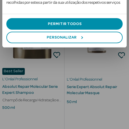
recolhidas por estes a partir da sua utilização dos respetivos serviços.
37
30
%
%
SOBRE PVPR
SOBRE PVPR
PERMITIR TODOS
mética Rosto e
PERSONALIZAR
Ver Tudo
Cosmética
Rosto
Best Seller
Hidratantes
L'Oréal Professionnel
L'Oréal Professionnel
Absolut Repair Molecular Serie
Serie Expert Absolut Repair
Séruns Faciais
Expert Shampoo
Molecular Masque
Champô de Recarga Hidratação e
50 ml
Creme de Olhos
Nutrição
500 ml
Anti-
envelhecimento