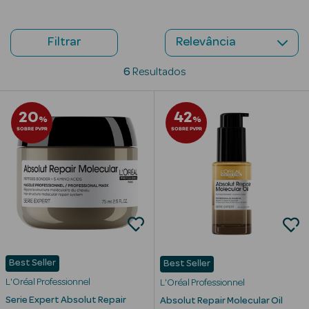
Beauty Season
Cuidados de
Filtrar
Cabelo
6
Resultados
Beauty Season
Maquilhagem
20
42
%
%
SOBRE PVPR
SOBRE PVPR
Beauty Season
Maquilhagem
Luxo
Beauty Season
Nutricosmética
Beauty Season
Best Seller
Best Seller
Perfumes
L'Oréal Professionnel
L'Oréal Professionnel
Beauty Season
Serie Expert Absolut Repair
Absolut Repair Molecular Oil