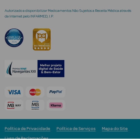
Desodorizantes
Autorizado a disponibilizar Medicamentos Não Sujeitos a Receita Médica através
Esfoliantes
da Internet pelo INFARMED, I.P.
Corporais
Cicatrizantes
Depilatórios
Estrias
Bronzeadores
Cuidados de
Mãos
Cuidados de
Pés
Política de Privacidade
Política de Serviços
Mapa do Site
Massajadores
Livro de Reclamações