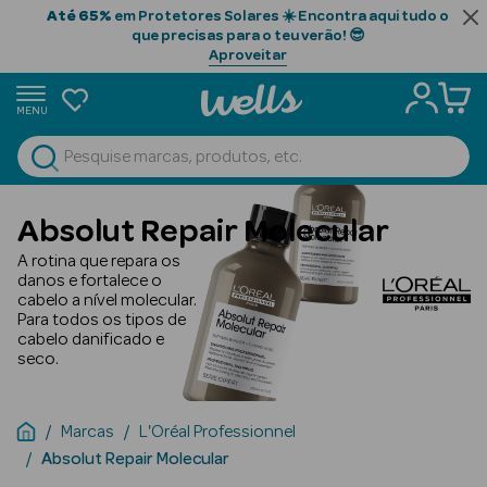
Até 65%
em Protetores Solares ☀️ Encontra aqui tudo o
que precisas para o teu verão! 😎
Aproveitar
MENU
portunidades
Ver Tudo
Beauty Season
Absolut Repair Molecular
Beauty Season
A rotina que repara os
Cabelo
danos e fortalece o
cabelo a nível molecular.
Profissional
Para todos os tipos de
cabelo danificado e
Beauty Season
seco.
Cosmética
Beauty Season
Marcas
L'Oréal Professionnel
Cosmética
Absolut Repair Molecular
Luxo