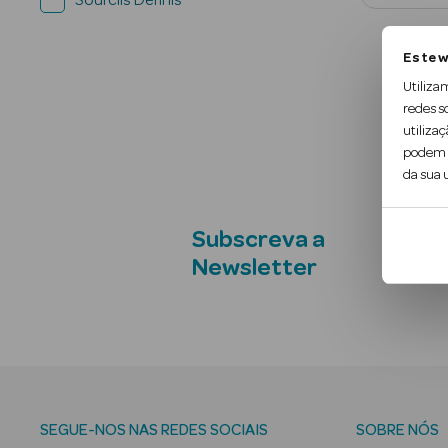
Sourcils Definis
Este w
Utiliza
redes s
utilizaç
podem c
da sua u
Subscreva a
Newsletter
SEGUE-NOS NAS REDES SOCIAIS
SOBRE NÓS