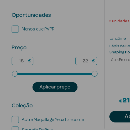
Oportunidades
3 unidades
Menos que PVPR
Lancôme
Lápis de S
Preço
Shaping Po
Lápis Preen
€
€
Sobrancelh
Aplicar preço
21
€
Coleção
A
Autre Maquillage Yeux Lancome