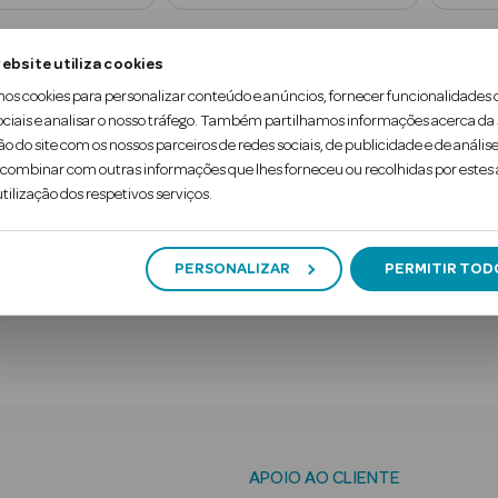
ebsite utiliza cookies
mos cookies para personalizar conteúdo e anúncios, fornecer funcionalidades 
1
ociais e analisar o nosso tráfego. Também partilhamos informações acerca da
ão do site com os nossos parceiros de redes sociais, de publicidade e de análise
ombinar com outras informações que lhes forneceu ou recolhidas por estes a
tilização dos respetivos serviços.
PERSONALIZAR
PERMITIR TOD
Digite o seu e-mail
APOIO AO CLIENTE