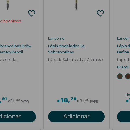
 disponíveis
Lancôme
Lancô
obrancelhas Brôw
Lápis Modelador De
Lápis 
wdery Pencil
Sobrancelhas
Define 
chedor de
Lápis de Sobrancelhas Cremoso
Lápis d
as
Cremo
0,9 ml
de
91
78
Price reduced from
Price reduced fr
18
30
30
31
€
31
€
€
€
PVPR
PVPR
dicionar
Adicionar