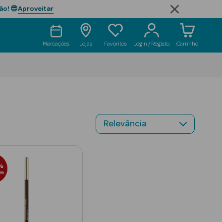
Aproveitar
ão! 😎
Marcações
Lojas
Favoritos
Login / Registo
Carrinho
%
PR