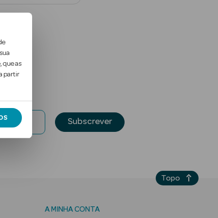
de
 sua
, que as
 partir
OS
Subscrever
Topo
A MINHA CONTA