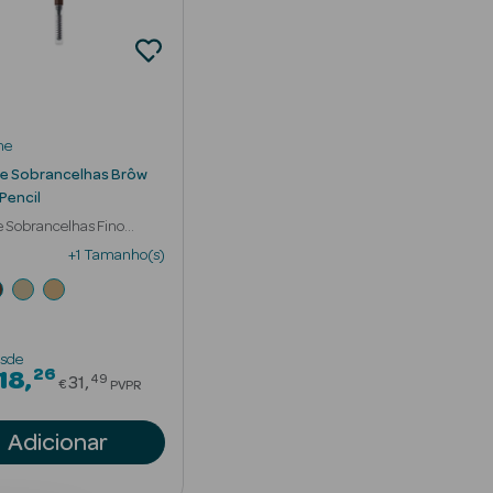
me
de Sobrancelhas Brôw
Pencil
e Sobrancelhas Fino
so
+1 Tamanho(s)
sde
26
om
Price reduced from
18
49
31
€
PVPR
Adicionar