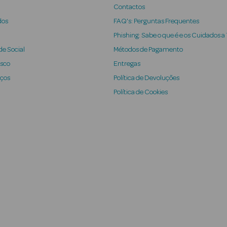
Contactos
dos
FAQ's: Perguntas Frequentes
Phishing: Sabe o que é e os Cuidados a
e Social
Métodos de Pagamento
osco
Entregas
iços
Política de Devoluções
Política de Cookies