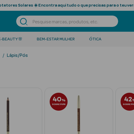
tetores Solares ☀️ Encontra aqui tudo o que precisas para o teu ver
K-BEAUTY 🌸
BEM-ESTAR MULHER
ÓTICA
Lápis/Pós
40
42
%
SOBRE PVPR
SOBRE PV