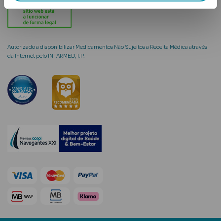
Solares
Autorizado a disponibilizar Medicamentos Não Sujeitos a Receita Médica através
da Internet pelo INFARMED, I.P.
a Pesada