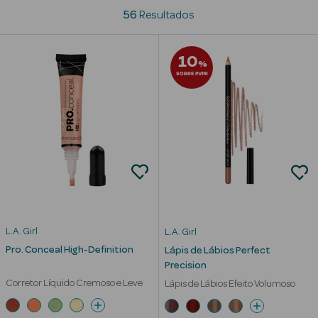
56
Resultados
Beauty Season
Cuidados de
10
Cabelo
%
SOBRE PVPR
Beauty Season
Maquilhagem
Beauty Season
Maquilhagem
Luxo
Beauty Season
Nutricosmética
L.A. Girl
L.A. Girl
Pro. Conceal High-Definition
Lápis de Lábios Perfect
Beauty Season
Precision
Perfumes
Corretor Líquido Cremoso e Leve
Lápis de Lábios Efeito Volumoso
Beauty Season