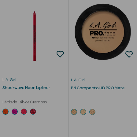
L.A. Girl
L.A. Girl
Shockwave Neon Lipliner
Pó Compacto HD PRO Mate
Lápis de Lábios Cremoso
erfumes
Waterproof Duração 8h
Ver Tudo
Perfumes