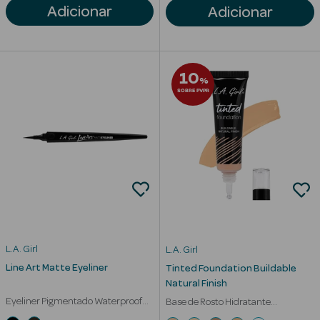
Adicionar
Adicionar
Limpeza Facial
Desmaquilhantes
10
%
Água Micelar
SOBRE PVPR
Solares
Máscaras
Faciais
Água Termal
Esfoliantes
L.A. Girl
L.A. Girl
Lábios
Line Art Matte Eyeliner
Tinted Foundation Buildable
Natural Finish
Coffrets
Eyeliner Pigmentado Waterproof
Base de Rosto Hidratante
de Longa Duração
Cobertura Modulável