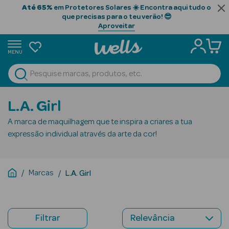
Até 65%
em Protetores Solares ☀️ Encontra aqui tudo o
que precisas para o teu verão! 😎
Aproveitar
MENU
portunidades
Ver Tudo
Beauty Season
L.A. Girl
Beauty Season
A marca de maquilhagem que te inspira a criares a tua
Cabelo
expressão individual através da arte da cor!
Profissional
Beauty Season
Marcas
L.A. Girl
Cosmética
Beauty Season
Cosmética
Filtrar
Luxo