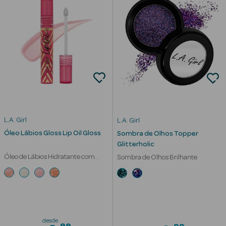
Solares de
Corpo
Protetores
Solares Infantis
After Sun
Bronzeadores
Autobronzeadores
L.A. Girl
L.A. Girl
Óleo Lábios Gloss Lip Oil Gloss
Sombra de Olhos Topper
Protetores
Glitterholic
Solares Cabelo
Óleo de Lábios Hidratante com
Sombra de Olhos Brilhante
Vitamina E
Protetores
Solares para
Lábios
desde
Protetores