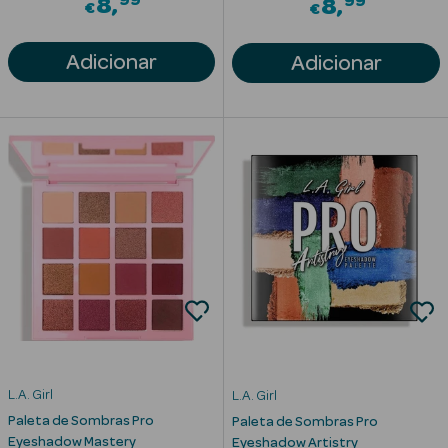
99
99
8
8
€
€
Solares com
Cor
Adicionar
Adicionar
Ver Tudo
Necessidades
da Pele
Acne
Anti idade
Celulite
L.A. Girl
L.A. Girl
Cicatrizes
Paleta de Sombras Pro
Paleta de Sombras Pro
Eyeshadow Mastery
Eyeshadow Artistry