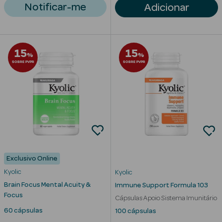
Notificar-me
Adicionar
Limpeza Facial
Desmaquilhantes
15
15
%
%
Água Micelar
SOBRE PVPR
SOBRE PVPR
Solares
Máscaras
Faciais
Água Termal
Exclusivo Online
Esfoliantes
Kyolic
Kyolic
Lábios
Brain Focus Mental Acuity &
Immune Support Formula 103
Focus
Cápsulas Apoio Sistema Imunitário
Coffrets
60 cápsulas
100 cápsulas