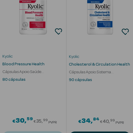
mética Rosto e
Ver Tudo
Kyolic
Kyolic
Cosmética
Blood Pressure Health
Cholesterol & Circulation Health
Rosto
Cápsulas Apoio Saúde
Cápsulas Apoio Sistema
Cardiovascular
Cardiovascular
80 cápsulas
90 cápsulas
Hidratantes
Séruns Faciais
Creme de Olhos
59
Price reduced from
84
30
Price red
34
99
99
Anti-
€
35
€
40
€
€
PVPR
PVPR
envelhecimento