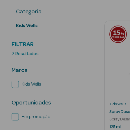
Categoria
Kids Wells
15
%
PROMOÇÃO
FILTRAR
7 Resultados
Marca
Kids Wells
Oportunidades
Kids Wells
Spray Des
Em promoção
Spray Dese
125 ml