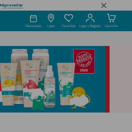
Aproveitar

Marcações
Lojas
Favoritos
Login / Registo
Carrinho