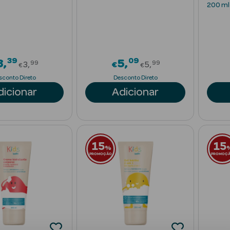
Extra Suave
Crianç
200 ml
39
09
Price reduced from
Price reduced f
3
5
99
99
3
€
5
€
€
sconto Direto
Desconto Direto
dicionar
Adicionar
15
15
%
PROMOÇÃO
PROMOÇ