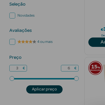
Seleção
Novidades
€
Avaliações
De
A
4 ou mais
Preço
15
%
€
€
PROMOÇÃO
Aplicar preço