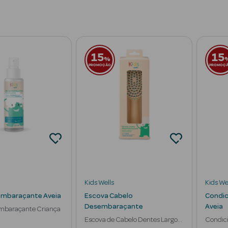
15
15
%
PROMOÇÃO
PROMOÇ
Kids Wells
Kids We
embaraçante Aveia
Escova Cabelo
Condic
Desembaraçante
Aveia
mbaraçante Criança
Escova de Cabelo Dentes Largos
Condic