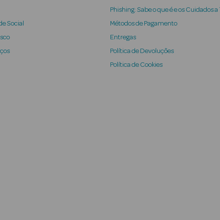
Phishing: Sabe o que é e os Cuidados a
e Social
Métodos de Pagamento
osco
Entregas
iços
Política de Devoluções
Política de Cookies