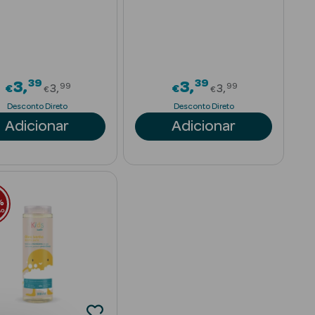
a
39
39
rom
Price reduced from
Price reduced
3
3
99
99
€
3
€
3
€
€
Desconto Direto
Desconto Direto
Adicionar
Adicionar
%
ÃO