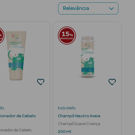
15
%
%
ÃO
PROMOÇÃO
lls
Kids Wells
ionador de Cabelo
Champô Neutro Aveia
Champô Suave Criança
ionador de Cabelo
200 ml