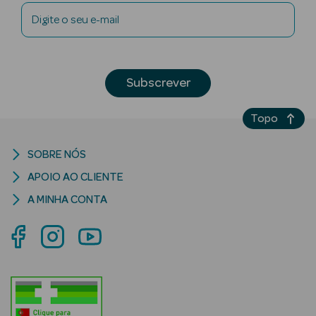
Digite o seu e-mail
Cuidados de
Mãos
Coffrets
Subscrever
Topo
SOBRE NÓS
Ver Tudo
APOIO AO CLIENTE
Protetores
A MINHA CONTA
Solares
Protetores
Solares de
Rosto
Protetores