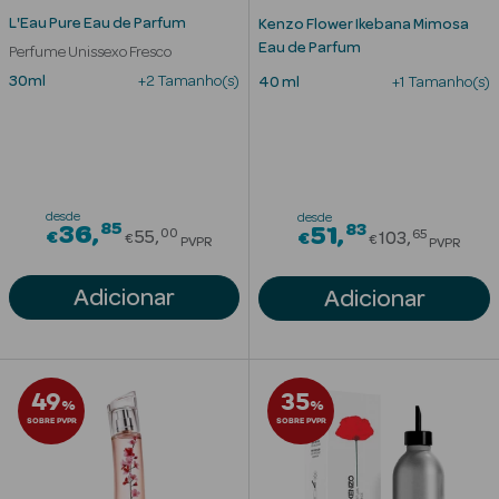
L'Eau Pure Eau de Parfum
Kenzo Flower Ikebana Mimosa
Eau de Parfum
Perfume Unissexo Fresco
30ml
+2 Tamanho(s)
40 ml
+1 Tamanho(s)
Ver Tudo
desde
desde
85
Price reduced from
83
36
Price redu
51
00
65
€
55
Solares
€
103
€
€
PVPR
PVPR
Corpo
Adicionar
Adicionar
Rosto
Lábios
49
35
%
%
SOBRE PVPR
SOBRE PVPR
Solares Bebé e
Criança