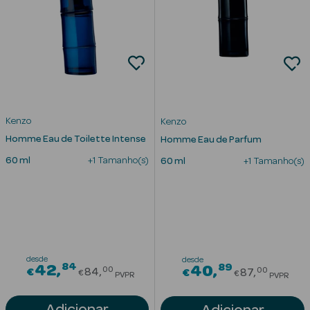
Corporais
Coffrets
Acessórios
Kenzo
Kenzo
Homme Eau de Toilette Intense
Homme Eau de Parfum
60 ml
+1 Tamanho(s)
60 ml
+1 Tamanho(s)
Ver Tudo
Cosmética
Rosto Luxo
Hidratantes
desde
Séruns Faciais
desde
84
Price reduced from
89
42
Price red
40
00
00
€
84
€
87
€
€
PVPR
PVPR
Contorno de
Adicionar
Olhos