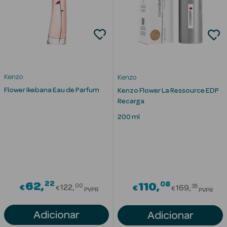
mética Rosto e
Kenzo
Kenzo
Flower Ikebana Eau de Parfum
Ver Tudo
Kenzo Flower La Ressource EDP
Recarga
Cosmética
Rosto
200 ml
Hidratantes
Séruns Faciais
22
Creme de Olhos
Price reduced from
08
62
Price red
110
00
35
€
122
€
169
€
€
PVPR
PVPR
Anti-
Adicionar
Adicionar
envelhecimento