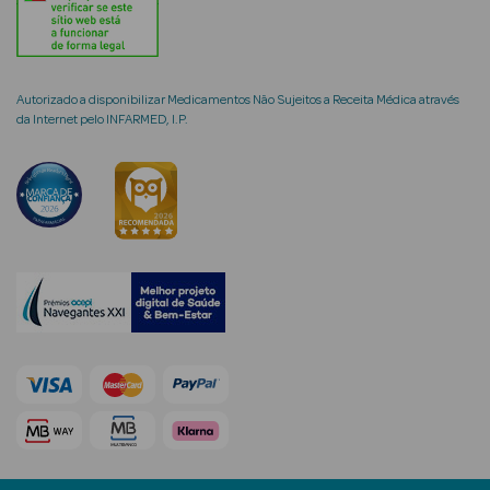
Solares de
Corpo
Protetores
Autorizado a disponibilizar Medicamentos Não Sujeitos a Receita Médica através
Solares Infantis
da Internet pelo INFARMED, I.P.
After Sun
Bronzeadores
Autobronzeadores
Protetores
Solares Cabelo
Protetores
Solares para
Lábios
Protetores