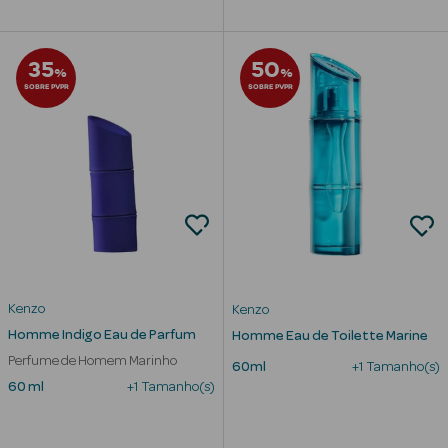
Limpeza Facial
35
50
%
%
Desmaquilhantes
SOBRE PVPR
SOBRE PVPR
Água Micelar
Solares
Máscaras
Faciais
Água Termal
Kenzo
Kenzo
Esfoliantes
Homme Indigo Eau de Parfum
Homme Eau de Toilette Marine
Perfume de Homem Marinho
Lábios
60ml
+1 Tamanho(s)
60 ml
+1 Tamanho(s)
Coffrets