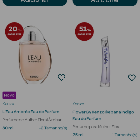
Adicionar
Anti-
envelhecimento
20
51
%
%
Limpeza Facial
SOBRE PVPR
SOBRE PVPR
Desmaquilhantes
Esfoliantes
Máscaras
Faciais
Novo
Lábios
Kenzo
Kenzo
L'Eau Ambrée Eau de Parfum
Flower By Kenzo Ikebana Indigo
Solares
Eau de Parfum
Perfume de Mulher Floral Âmbar
Coffrets
Perfume para Mulher Floral
30 ml
+2 Tamanho(s)
75 ml
+1 Tamanho(s)