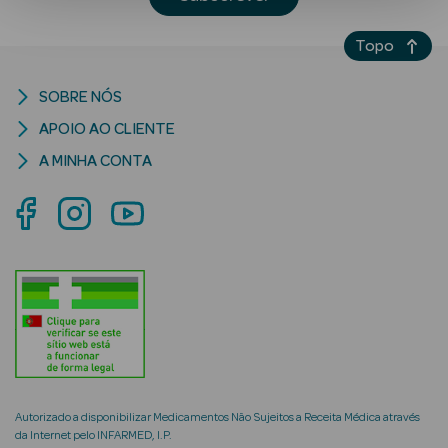
Topo
SOBRE NÓS
APOIO AO CLIENTE
A MINHA CONTA
Ver Tudo
Solares
Corpo
Rosto
Lábios
Solares Bebé e
Criança
Autorizado a disponibilizar Medicamentos Não Sujeitos a Receita Médica através
da Internet pelo INFARMED, I.P.