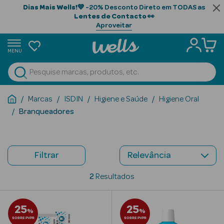
Dias Mais Wells!
💙 -20% Desconto Direto em TODAS as
Lentes de Contacto
👀
Aproveitar
MENU
portunidades
Ver Tudo
Beauty Season
Marcas
ISDIN
Higiene e Saúde
Higiene Oral
Branqueadores
Beauty Season
Cabelo
Profissional
Filtrar
Beauty Season
Cosmética
2
Resultados
Beauty Season
25
25
Cosmética
%
%
SOBRE PVPR
Luxo
SOBRE PVPR