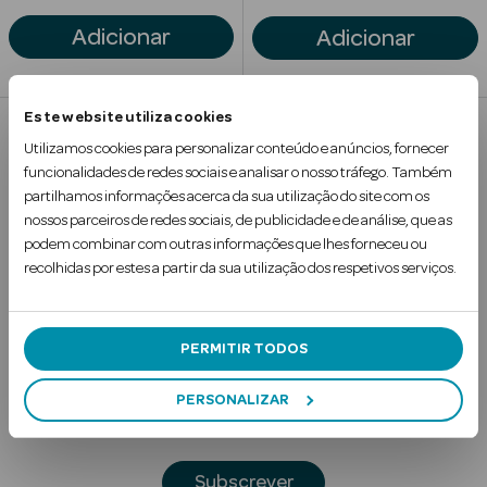
Solares
Adicionar
Adicionar
Este website utiliza cookies
Utilizamos cookies para personalizar conteúdo e anúncios, fornecer
1
funcionalidades de redes sociais e analisar o nosso tráfego. Também
partilhamos informações acerca da sua utilização do site com os
nossos parceiros de redes sociais, de publicidade e de análise, que as
podem combinar com outras informações que lhes forneceu ou
recolhidas por estes a partir da sua utilização dos respetivos serviços.
Subscreva a
a Pesada
Newsletter
PERMITIR TODOS
Digite o seu e-mail
PERSONALIZAR
Subscrever