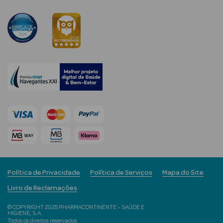
mética Rosto e
Ver Tudo
Cosmética
Rosto
Hidratantes
Séruns Faciais
Política de Privacidade
Política de Serviços
Mapa do Site
Creme de Olhos
Livro de Reclamações
Anti-
© COPYRIGHT 2025 PHARMACONTINENTE – SAÚDE E
HIGIENE, S.A.
envelhecimento
Todos os direitos reservados